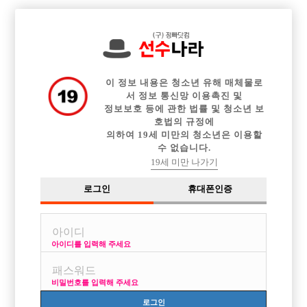

중빠 구인정보
아빠방 구인정보
웨이터 구인정보
전체 구인정보
이력서등록
이력서정보
커뮤니티
광고안내
이 정보 내용은 청소년 유해 매체물로
서 정보 통신망 이용촉진 및
정보보호 등에 관한 법률 및 청소년 보
호법의 규정에
의하여 19세 미만의 청소년은 이용할
수 없습니다.
19세 미만 나가기
로그인
휴대폰인증
아이디를 입력해 주세요
마산 아빠방 선수모집! 최신 시설, 다년간 경험으로 최고
의 환경을
비밀번호를 입력해 주세요
박스명 :매칭노래

로그인