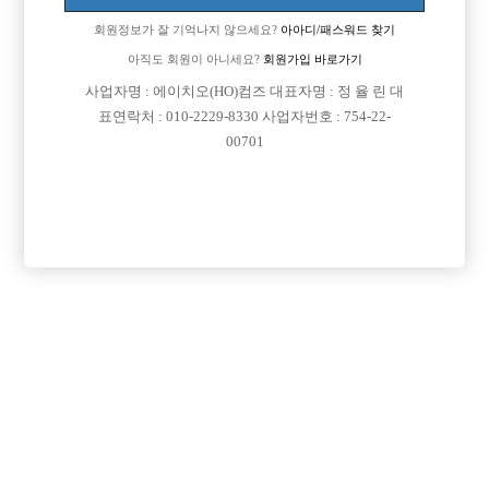
업소명 :매칭노래방

회원정보가 잘 기억나지 않으세요?
아아디/패스워드 찾기
아직도 회원이 아니세요?
회원가입 바로가기
사업자명 : 에이치오(HO)컴즈 대표자명 : 정 율 린 대

면접지역
경남-창원시
표연락처 : 010-2229-8330 사업자번호 : 754-22-

주소
경상남도 창원시 마산합포구 문화의길 53, 6층(오
00701
동동, 매칭노래방)

급여
TC 100,000원

모집연령
30세 ~ 40세

담당자1
최영준 실장
01071641232

담당자2
사장
01049529069

카카오톡
hawng81

특징
당일지급
초보가능
목록