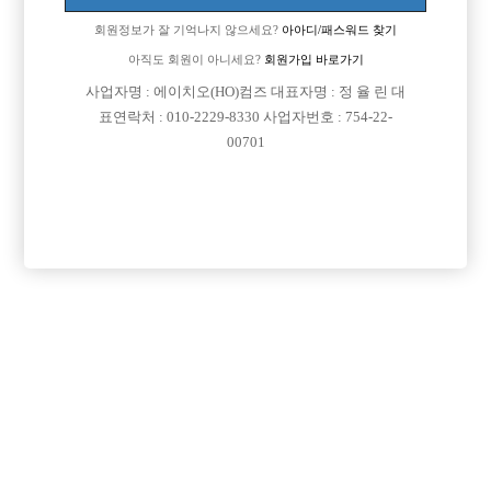
회원정보가 잘 기억나지 않으세요?
아아디/패스워드 찾기
아직도 회원이 아니세요?
회원가입 바로가기

면접지역
인천-부평구
사업자명 : 에이치오(HO)컴즈 대표자명 : 정 율 린 대
표연락처 : 010-2229-8330 사업자번호 : 754-22-

주소
인천광역시 부평구 대정로 72, 3층 일부(부평동)
00701

급여
당일 300,000원

모집연령
20세 이상 무관

담당자1
조남현 실장
010-8900-5739

카카오톡
skagus0903@naver.com

특징
당일지급
목록