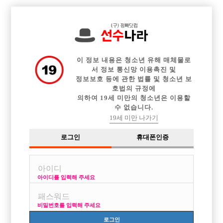

중빠 구인정보
아빠방 구인정보
웨이터 구인정보
전체 구인정보
이력서등록
이력서정보
커뮤니티
광고안내
이 정보 내용은 청소년 유해 매체물로
서 정보 통신망 이용촉진 및
정보보호 등에 관한 법률 및 청소년 보
호법의 규정에
의하여 19세 미만의 청소년은 이용할
수 없습니다.
19세 미만 나가기
로그인
휴대폰인증
아이디를 입력해 주세요
부평1등 부천1등 하루콜 30개 보장
박스명 :부평 CoCo

비밀번호를 입력해 주세요
업소명 :라운딩 노래클럽

로그인