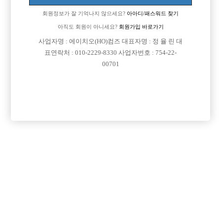
업소명 :뮤즈노래광장

회원정보가 잘 기억나지 않으세요?
아아디/패스워드 찾기
아직도 회원이 아니세요?
회원가입 바로가기
사업자명 : 에이치오(HO)컴즈 대표자명 : 정 율 린 대

면접지역
경기-시흥시
표연락처 : 010-2229-8330 사업자번호 : 754-22-
00701

주소
경기도 시흥시 옥구상가2길 12, 4층 (정왕동)

급여
시간 50,000원

모집연령
20세 ~ 40세

담당자1
김민규 실장
010-9365-1101

카카오톡

특징
당일지급
숙식제공
초보가능
주말알바
외모상관없음
목록