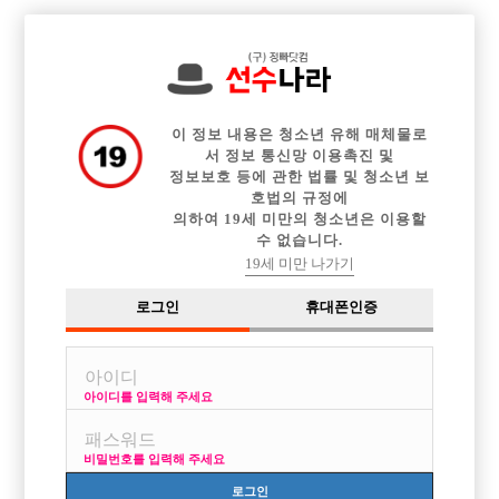

중빠 구인정보
아빠방 구인정보
웨이터 구인정보
전체 구인정보
이력서등록
이력서정보
커뮤니티
광고안내
이 정보 내용은 청소년 유해 매체물로
서 정보 통신망 이용촉진 및
정보보호 등에 관한 법률 및 청소년 보
호법의 규정에
의하여 19세 미만의 청소년은 이용할
수 없습니다.
19세 미만 나가기
로그인
휴대폰인증
아이디를 입력해 주세요
시흥 세컨드에서 선수분들 모시겠습니다.텃새no (초보 환
영)
비밀번호를 입력해 주세요
박스명 :시흥 세컨드

로그인