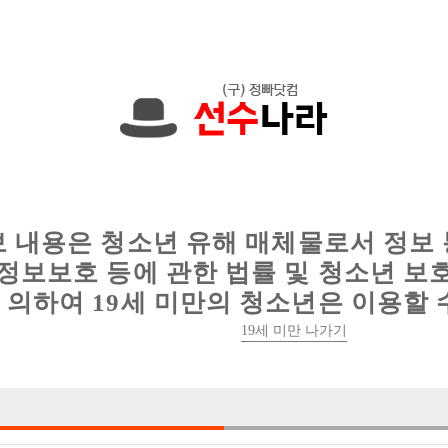
입니다. 010-3696-2954 문자하세요!
인
웨이터 구인
이력서 정보
커뮤니티
보 내용은 청소년 유해 매체물로서 정보
정보보호 등에 관한 법률 및 청소년 보
의하여 19세 미만의 청소년은 이용할 
제주 디바에서 선수 / 박스 모집중! (룸 15개 
19세 미만 나가기

박스명 :디바

업소명 :디바2