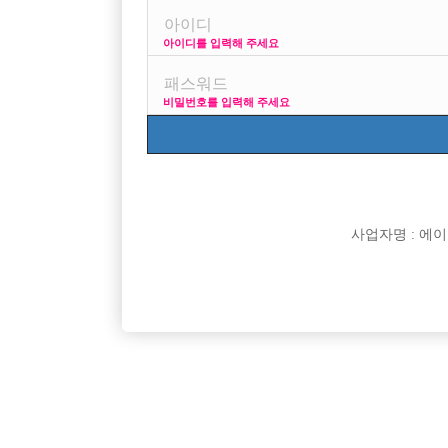

면접지역
아이디를 입력해 주세요

주소

급여
비밀번호를 입력해 주세요

모집연령

담당자

카카오톡

특징
사업자명 : 에이치오