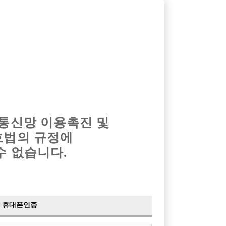
옴므알바
밤알바
회원가입
로그인
광고안내
이력서등록
마이페이지
 통신망 이용촉진 및
호법의 규정에
수 없습니다.
보유 확장오픈)
휴대폰인증