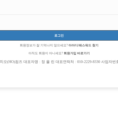
제주-제주시
제주특별자치도 제주시 노연로 109, 3층 (연동)
TC 100,000원
20세 ~ 45세
로그인
이규민 대표:010-3696-2954
이종인 실장:010-5374-0450
회원정보가 잘 기억나지 않으세요?
아아디/패스워드 찾기
당일지급
초보가능
학생가능
아직도 회원이 아니세요?
회원가입 바로가기
(HO)컴즈 대표자명 : 정 율 린 대표연락처 : 010-2229-8330 사업자번호 : 
목록