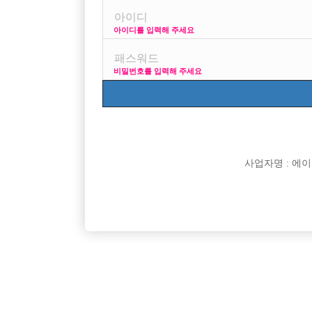

면접지역
아이디를 입력해 주세요

주소

급여
비밀번호를 입력해 주세요

모집연령

담당자

카카오톡

특징
사업자명 : 에이치오