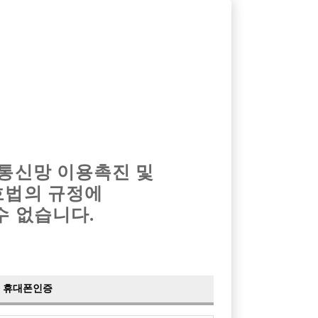
옴므알바
밤알바
회원가입
로그인
광고안내
이력서등록
마이페이지
 통신망 이용촉진 및
호법의 규정에
수 없습니다.
다.
휴대폰인증