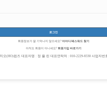
제주-제주시
제주특별자치도 제주시 연동7길 41, 5층 (연동)
TC 100,000원
20세 이상 무관
로그인
한석진:010-6304-7396
회원정보가 잘 기억나지 않으세요?
아아디/패스워드 찾기
아직도 회원이 아니세요?
회원가입 바로가기
선불가능
당일지급
초보가능
외모상관없음
(HO)컴즈 대표자명 : 정 율 린 대표연락처 : 010-2229-8330 사업자번호 : 
목록