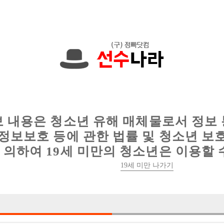
원입니다. 010-6304-7396 문자하세요!
인
웨이터 구인
이력서 정보
커뮤니티
보 내용은 청소년 유해 매체물로서 정보
정보보호 등에 관한 법률 및 청소년 보
의하여 19세 미만의 청소년은 이용할 
MOON 호스트빠에서 가족 모집 합니
19세 미만 나가기

박스명 :MooN

업소명 :문