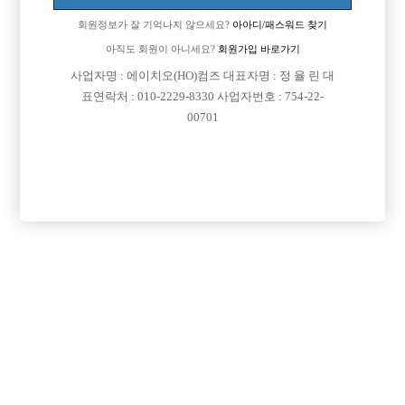
회원정보가 잘 기억나지 않으세요?
아아디/패스워드 찾기
아직도 회원이 아니세요?
회원가입 바로가기
사업자명 : 에이치오(HO)컴즈 대표자명 : 정 율 린 대
표연락처 : 010-2229-8330 사업자번호 : 754-22-
00701
프리미엄 광고
VIP 구인정보
충남-천안시
서울-강남구
경기-부천시