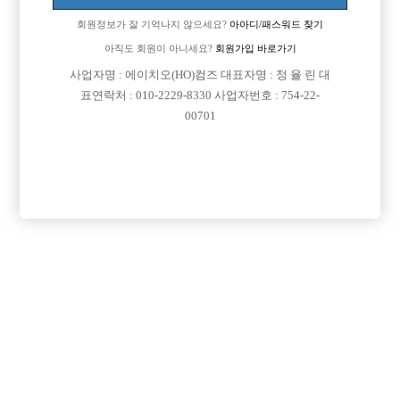
회원정보가 잘 기억나지 않으세요?
아아디/패스워드 찾기
아직도 회원이 아니세요?
회원가입 바로가기
사업자명 : 에이치오(HO)컴즈 대표자명 : 정 율 린 대
표연락처 : 010-2229-8330 사업자번호 : 754-22-
00701
프리미엄 광고
VIP 구인정보
인천-미추홀구
경기-시흥시
경기-수원시