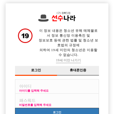

전체 구인정보
중빠 구인정보
아빠방 구인정보
웨이터 구인정보
이력서등록
이력서정보
커뮤니티
광고안내
이 정보 내용은 청소년 유해 매체물로
서 정보 통신망 이용촉진 및
정보보호 등에 관한 법률 및 청소년 보
호법의 규정에
의하여 19세 미만의 청소년은 이용할
수 없습니다.
19세 미만 나가기
로그인
휴대폰인증
아이디를 입력해 주세요
비밀번호를 입력해 주세요
로그인