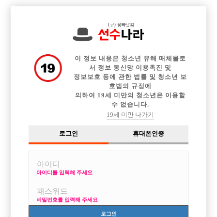

전체 구인정보
중빠 구인정보
아빠방 구인정보
웨이터 구인정보
이력서등록
이력서정보
커뮤니티
광고안내
이 정보 내용은 청소년 유해 매체물로
서 정보 통신망 이용촉진 및
정보보호 등에 관한 법률 및 청소년 보
호법의 규정에
의하여 19세 미만의 청소년은 이용할
수 없습니다.
19세 미만 나가기
로그인
휴대폰인증
아이디를 입력해 주세요
비밀번호를 입력해 주세요
로그인