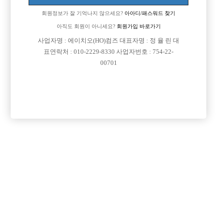
회원정보가 잘 기억나지 않으세요?
아아디/패스워드 찾기
아직도 회원이 아니세요?
회원가입 바로가기
사업자명 : 에이치오(HO)컴즈 대표자명 : 정 율 린 대
표연락처 : 010-2229-8330 사업자번호 : 754-22-
00701
프리미엄 광고
VIP 구인정보
서울-강남구
서울-광진구
경기-시흥시