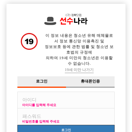

전체 구인정보
중빠 구인정보
아빠방 구인정보
웨이터 구인정보
이력서등록
이력서정보
커뮤니티
광고안내
이 정보 내용은 청소년 유해 매체물로
서 정보 통신망 이용촉진 및
정보보호 등에 관한 법률 및 청소년 보
호법의 규정에
의하여 19세 미만의 청소년은 이용할
수 없습니다.
19세 미만 나가기
로그인
휴대폰인증
아이디를 입력해 주세요
비밀번호를 입력해 주세요
로그인