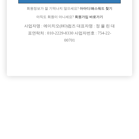
회원정보가 잘 기억나지 않으세요?
아아디/패스워드 찾기
아직도 회원이 아니세요?
회원가입 바로가기
사업자명 : 에이치오(HO)컴즈 대표자명 : 정 율 린 대
표연락처 : 010-2229-8330 사업자번호 : 754-22-
00701
프리미엄 광고
VIP 구인정보
경기-수원시
경기-부천시
경기-수원시