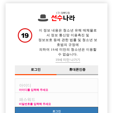

전체 구인정보
중빠 구인정보
아빠방 구인정보
웨이터 구인정보
이력서등록
이력서정보
커뮤니티
광고안내
이 정보 내용은 청소년 유해 매체물로
서 정보 통신망 이용촉진 및
정보보호 등에 관한 법률 및 청소년 보
호법의 규정에
의하여 19세 미만의 청소년은 이용할
수 없습니다.
19세 미만 나가기
로그인
휴대폰인증
아이디를 입력해 주세요
비밀번호를 입력해 주세요
로그인