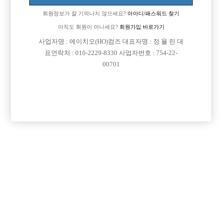
회원정보가 잘 기억나지 않으세요?
아아디/패스워드 찾기
아직도 회원이 아니세요?
회원가입 바로가기
사업자명 : 에이치오(HO)컴즈 대표자명 : 정 율 린 대
표연락처 : 010-2229-8330 사업자번호 : 754-22-
00701
프리미엄 광고
VIP 구인정보
경기-부천시
경기-성남시
서울-강북구