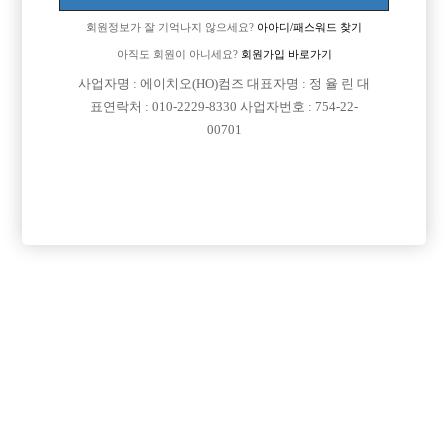
회원정보가 잘 기억나지 않으세요?
아아디/패스워드 찾기
아직도 회원이 아니세요?
회원가입 바로가기
사업자명 : 에이치오(HO)컴즈 대표자명 : 정 율 린 대
표연락처 : 010-2229-8330 사업자번호 : 754-22-
00701
프리미엄 광고
VIP 구인정보
경기-고양시
충남-천안시
경기-수원시