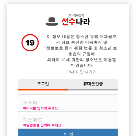

전체 구인정보
중빠 구인정보
아빠방 구인정보
웨이터 구인정보
이력서등록
이력서정보
커뮤니티
광고안내
이 정보 내용은 청소년 유해 매체물로
서 정보 통신망 이용촉진 및
정보보호 등에 관한 법률 및 청소년 보
호법의 규정에
의하여 19세 미만의 청소년은 이용할
수 없습니다.
19세 미만 나가기
로그인
휴대폰인증
아이디를 입력해 주세요
비밀번호를 입력해 주세요
로그인