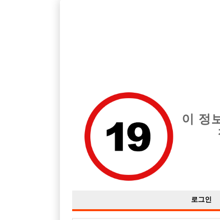
호빠, 중빠, 아빠방 구인구직을 12년 넘게 제공해온 선수나라
습니다.
전체 구인정보
중빠 구인
아빠방 구
이 정
로그인