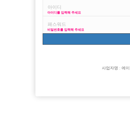
아이디를 입력해 주세요
프리미엄 광고
사이즈 걱정
비밀번호를 입력해 주세요
VIP 구인정보
170 + 깔창 = 180
사업자명 : 에이치오
[여성전용클럽]
워라밸
강남최초보도박스 ♡급구♡강남콜독점1등박스 초
건대W 대
서울-강남구
TC
120,000원
서울-광
보.투잡환영
[여성전용클럽]
놀이터3