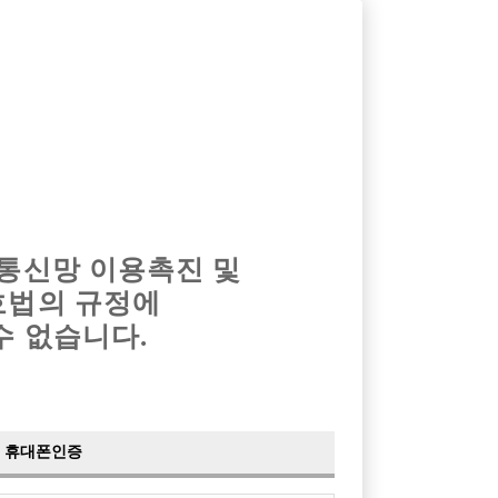
옴므알바
밤알바
회원가입
로그인
광고안내
이력서등록
마이페이지
 통신망 이용촉진 및
호법의 규정에
›
최신
공지사항
더보기
수 없습니다.
›
사이트 점검 안내
2024-05-16
›
이력서 열람 서비스 제공
2023-10-10
›
선수나라 일부 기능 업데이트
2023-09-14
›
선수나라 마지막 이벤트
2022-04-29
휴대폰인증