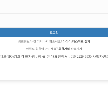
로그인
회원정보가 잘 기억나지 않으세요?
아아디/패스워드 찾기
아직도 회원이 아니세요?
회원가입 바로가기
(HO)컴즈 대표자명 : 정 율 린 대표연락처 : 010-2229-8330 사업자번호 : 
[여성전용클럽]
[여성전용
W(더블유)
린
물(민혁)X형제박스/실장 및 선수 모집
충무로 어나더 T.C 6만
진구
TC
60,000원
서울-중구
TC
[여성전용클럽]
[여성전용
인스타
어우동노