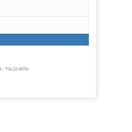
754-22-00701
클럽]
[여성전용클럽]
자이노래빠
팁 잘나오는 대림 구로 뉴페이스 근방지역 콜넘버
60,000원
서울-관악구
시간
50,000원
원!
클럽]
[여성전용클럽]
래클럽
여성시대