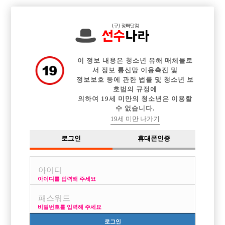

전체 구인정보
중빠 구인정보
아빠방 구인정보
웨이터 구인정보
이력서등록
이력서정보
커뮤니티
광고안내
이 정보 내용은 청소년 유해 매체물로
서 정보 통신망 이용촉진 및
정보보호 등에 관한 법률 및 청소년 보
호법의 규정에
의하여 19세 미만의 청소년은 이용할
수 없습니다.
19세 미만 나가기
로그인
휴대폰인증
아이디를 입력해 주세요
비밀번호를 입력해 주세요
로그인