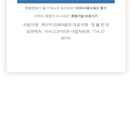
회원정보가 잘 기억나지 않으세요?
아아디/패스워드 찾기
아직도 회원이 아니세요?
회원가입 바로가기
사업자명 : 에이치오(HO)컴즈 대표자명 : 정 율 린 대
표연락처 : 010-2229-8330 사업자번호 : 754-22-
00701
프리미엄 광고
VIP 구인정보
인천-남동구
서울-강남구
서울-종로구