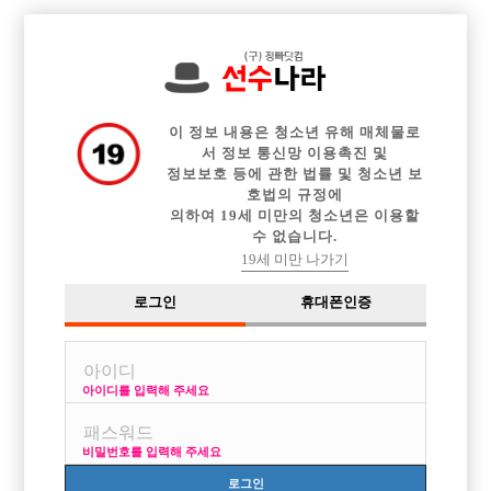

전체 구인정보
중빠 구인정보
아빠방 구인정보
웨이터 구인정보
이력서등록
이력서정보
커뮤니티
광고안내
이 정보 내용은 청소년 유해 매체물로
서 정보 통신망 이용촉진 및
정보보호 등에 관한 법률 및 청소년 보
호법의 규정에
의하여 19세 미만의 청소년은 이용할
수 없습니다.
19세 미만 나가기
로그인
휴대폰인증
아이디를 입력해 주세요
비밀번호를 입력해 주세요
로그인