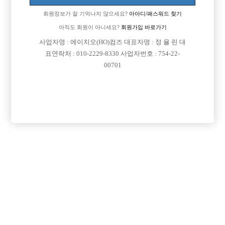
회원정보가 잘 기억나지 않으세요?
아아디/패스워드 찾기
아직도 회원이 아니세요?
회원가입 바로가기
사업자명 : 에이치오(HO)컴즈 대표자명 : 정 율 린 대
표연락처 : 010-2229-8330 사업자번호 : 754-22-
00701
프리미엄 광고
VIP 구인정보
인천-서구
경기-파주시
충남-천안시