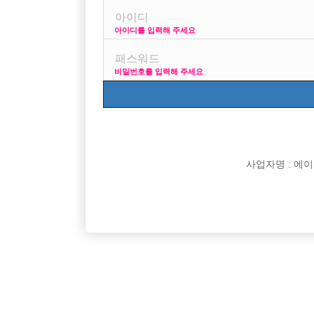
아이디를 입력해 주세요
프리미엄 광고
비밀번호를 입력해 주세요
VIP 구인정보
17
사업자명 : 에이치오
[여성전용클럽]
비스트(BEAST)
[무찡] 수원 비스트에서 20대30대 선수모집 초보환
★천안 1
경기-수원시
TC
60,000원
충남-천
영
[여성전용클럽]
써니노래바