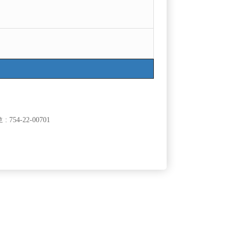
754-22-00701
클럽]
[여성전용클럽]
터
지투(G2)
[중빠] 종로 M2 사장 직속 운영하는 박스
50,000원
서울-종로구
시간
50,000원
클럽]
[여성전용클럽]
맹꽁이