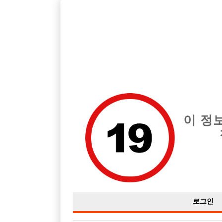
호빠, 중빠, 아빠방 구인구직을 12년 넘게 제공해온 선수나라
습니다.
전체 구인정보
중빠 구인
아빠방 구
이 정
로그인