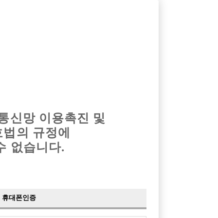
옴므알바
밤알바
회원가입
로그인
광고안내
이력서등록
마이페이지
 통신망 이용촉진 및
호법의 규정에
›
최신
공지사항
더보기
수 없습니다.
›
사이트 점검 안내
2024-05-16
›
이력서 열람 서비스 제공
2023-10-10
›
선수나라 일부 기능 업데이트
2023-09-14
›
선수나라 마지막 이벤트
2022-04-29
휴대폰인증