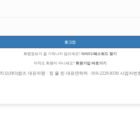
로그인
회원정보가 잘 기억나지 않으세요?
아아디/패스워드 찾기
아직도 회원이 아니세요?
회원가입 바로가기
(HO)컴즈 대표자명 : 정 율 린 대표연락처 : 010-2229-8330 사업자번호 : 
[여성전용클럽]
[여성전용
원투쓰리
놀이
등 박스에서 가족모집중입니다★
25세 이상 선수 및 소박스 구합니다.
안시
TC
50,000원
인천-남동구
TC
[여성전용클럽]
[여성전용
티아라
백작