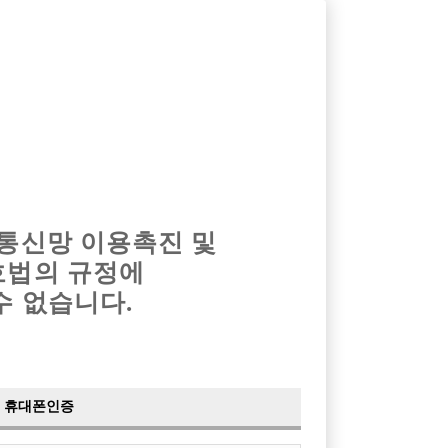
옴므알바
밤알바
회원가입
로그인
광고안내
이력서등록
마이페이지
 통신망 이용촉진 및
호법의 규정에
›
최신
공지사항
더보기
수 없습니다.
›
사이트 점검 안내
2024-05-16
›
이력서 열람 서비스 제공
2023-10-10
›
선수나라 일부 기능 업데이트
2023-09-14
›
선수나라 마지막 이벤트
2022-04-29
휴대폰인증