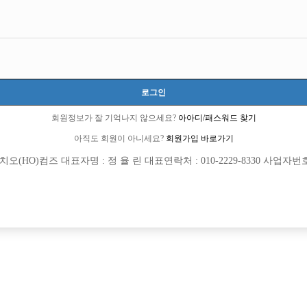
로그인
회원정보가 잘 기억나지 않으세요?
아아디/패스워드 찾기
아직도 회원이 아니세요?
회원가입 바로가기
(HO)컴즈 대표자명 : 정 율 린 대표연락처 : 010-2229-8330 사업자번호 : 
[여성전용클럽]
[여성전용
명작111
에스(S)라인
] 안양 no.1 명작 [초보 환영]
콜 너무많습니다 때초 없습니다 당일정
양시
시간
50,000원
인천-남동구
TC
용/초보가능
[여성전용클럽]
[여성전용
밀크노래바
부킹