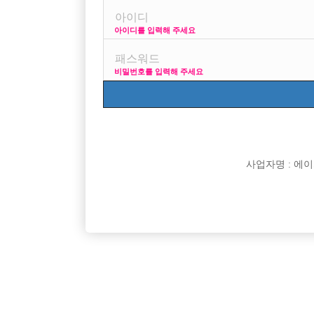
아이디를 입력해 주세요
프리미엄 광고
비밀번호를 입력해 주세요
VIP 구인정보
170 + 깔창 =
사업자명 : 에이치오
[여성전용클럽]
플러팅
15년 전통 신림호빠! (가게+콜) 010-3188-1476
[선수 급구
서울-관악구
TC
50,000원
경기-안
[여성전용클럽]
에스술파는가요광장