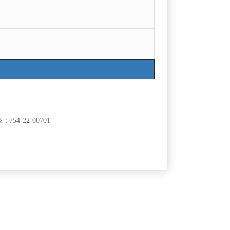
754-22-00701
클럽]
[여성전용클럽]
 노래클럽
아리조나유흥주점
산/퇴근차 운
네임벨류1등구찌/최다콜수/선수급구/초보대환
50,000원
경기-안산시
TC
50,000원
영/TC당일지급/도박근절박스
클럽]
[여성전용클럽]
비스트