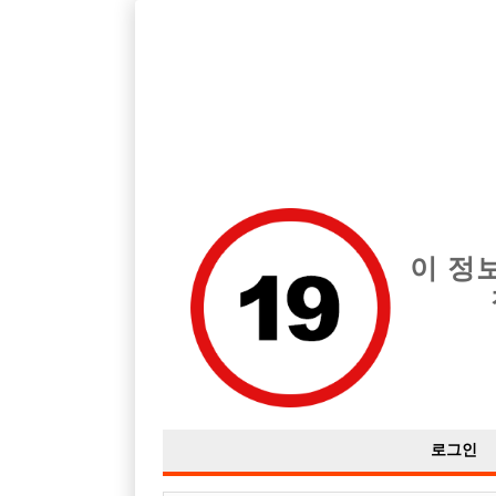
호빠, 중빠, 아빠방 구인구직을 12년 넘게 제공해온 선수나라
습니다.
전체 구인정보
중빠 구인
아빠방 구
이 정
로그인