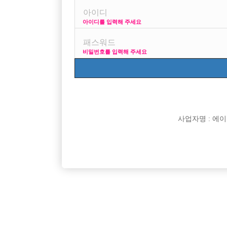
아이디를 입력해 주세요
프리미엄 광고
사이즈 걱정 말고
비밀번호를 입력해 주세요
VIP 구인정보
170 + 깔창 = 18
사업자명 : 에이치오
[여성전용클럽]
엠비(MB)
성남 분당권 독점 시간당 60,000원 무찡대 숙소제공
강남 독보
경기-성남시
시간
60,000원
서울-강
소/대박스 환영!
[여성전용클럽]
궁