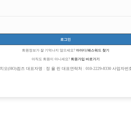
로그인
회원정보가 잘 기억나지 않으세요?
아아디/패스워드 찾기
아직도 회원이 아니세요?
회원가입 바로가기
(HO)컴즈 대표자명 : 정 율 린 대표연락처 : 010-2229-8330 사업자번호 : 
[여성전용클럽]
[여성전용
주식회사 뉴유앤미
예감노래
적 1등 대형 박스 레전드입니다.
자율휴무 / 외곽콜1위 / 보너스있음 / 
남구
TC
120,000원
경기-안산시
TC
[여성전용클럽]
[여성전용
플러팅
아우