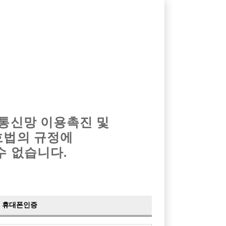
옴므알바
밤알바
회원가입
로그인
광고안내
이력서등록
마이페이지
 통신망 이용촉진 및
호법의 규정에
›
최신
공지사항
더보기
수 없습니다.
›
사이트 점검 안내
2024-05-16
›
이력서 열람 서비스 제공
2023-10-10
›
선수나라 일부 기능 업데이트
2023-09-14
›
선수나라 마지막 이벤트
2022-04-29
휴대폰인증