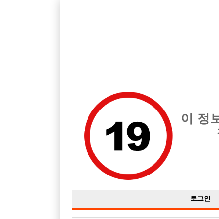
호빠, 중빠, 아빠방 구인구직을 12년 넘게 제공해온 선수나라
습니다.
전체 구인정보
중빠 구인
아빠방 구
이 정
로그인