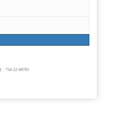
754-22-00701
클럽]
[여성전용클럽]
광장
크리스탈노래타운
초보대환영
인천 호빠 메리트에서 당신을 기다립니다!
50,000원
인천-미추홀구
TC
50,000원
클럽]
[여성전용클럽]
라
일기장