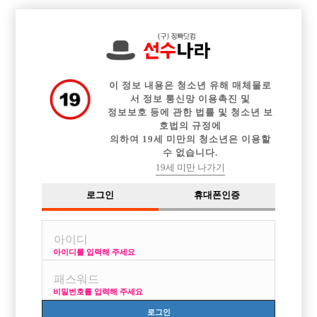

전체 구인정보
중빠 구인정보
아빠방 구인정보
웨이터 구인정보
이력서등록
이력서정보
커뮤니티
광고안내
이 정보 내용은 청소년 유해 매체물로
서 정보 통신망 이용촉진 및
정보보호 등에 관한 법률 및 청소년 보
호법의 규정에
의하여 19세 미만의 청소년은 이용할
수 없습니다.
19세 미만 나가기
로그인
휴대폰인증
아이디를 입력해 주세요
비밀번호를 입력해 주세요
로그인