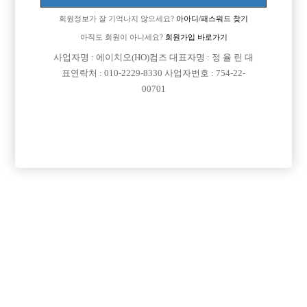
회원정보가 잘 기억나지 않으세요?
아아디/패스워드 찾기
아직도 회원이 아니세요?
회원가입 바로가기
사업자명 : 에이치오(HO)컴즈 대표자명 : 정 율 린 대
표연락처 : 010-2229-8330 사업자번호 : 754-22-
00701
프리미엄 광고
VIP 구인정보
경기-수원시
경기-수원시
서울-강북구