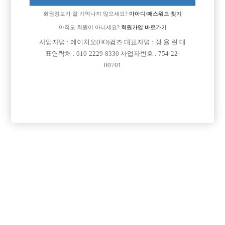
회원정보가 잘 기억나지 않으세요?
아아디/패스워드 찾기
아직도 회원이 아니세요?
회원가입 바로가기
사업자명 : 에이치오(HO)컴즈 대표자명 : 정 율 린 대
표연락처 : 010-2229-8330 사업자번호 : 754-22-
00701
프리미엄 광고
VIP 구인정보
경기-의정부시
충남-천안시
경기-부천시