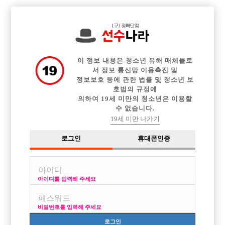

전체 구인정보
중빠 구인정보
아빠방 구인정보
웨이터 구인정보
이력서등록
이력서정보
커뮤니티
광고안내
이 정보 내용은 청소년 유해 매체물로
서 정보 통신망 이용촉진 및
정보보호 등에 관한 법률 및 청소년 보
호법의 규정에
의하여 19세 미만의 청소년은 이용할
수 없습니다.
19세 미만 나가기
로그인
휴대폰인증
아이디를 입력해 주세요
비밀번호를 입력해 주세요
로그인