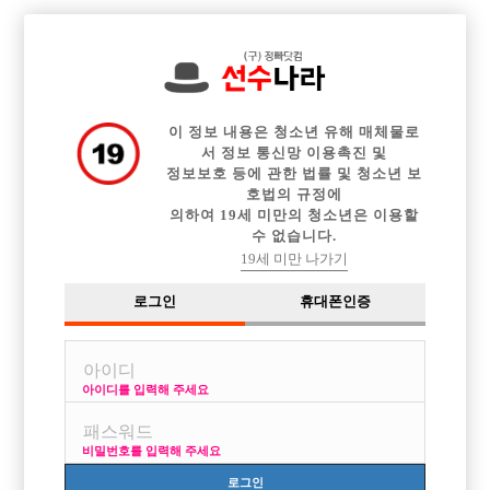

전체 구인정보
중빠 구인정보
아빠방 구인정보
웨이터 구인정보
이력서등록
이력서정보
커뮤니티
광고안내
이 정보 내용은 청소년 유해 매체물로
서 정보 통신망 이용촉진 및
정보보호 등에 관한 법률 및 청소년 보
호법의 규정에
의하여 19세 미만의 청소년은 이용할
수 없습니다.
19세 미만 나가기
로그인
휴대폰인증
아이디를 입력해 주세요
비밀번호를 입력해 주세요
로그인