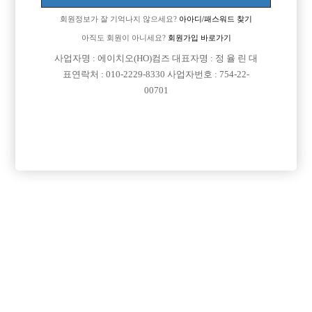
회원정보가 잘 기억나지 않으세요?
아아디/패스워드 찾기
아직도 회원이 아니세요?
회원가입 바로가기
사업자명 : 에이치오(HO)컴즈 대표자명 : 정 율 린 대
표연락처 : 010-2229-8330 사업자번호 : 754-22-
00701
프리미엄 광고
VIP 구인정보
인천-부평구
서울-종로구
서울-강남구