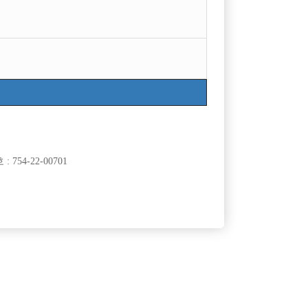
754-22-00701
클럽]
[여성전용클럽]
노래바
뉴파라다이스
분당 정빠에서 선수모집중입니다!! ☆무찡☆
50,000원
경기-성남시
시간
60,000원
클럽]
[여성전용클럽]
크럽
어우동노래클럽