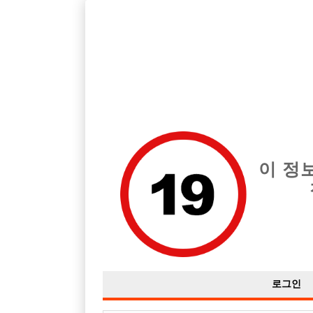
호빠, 중빠, 아빠방 구인구직을 12년 넘게 제공해온 선수나라
습니다.
전체 구인정보
중빠 구인
아빠방 구
이 정
로그인