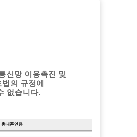
옴므알바
밤알바
회원가입
로그인
광고안내
이력서등록
마이페이지
 통신망 이용촉진 및
호법의 규정에
›
최신
공지사항
더보기
수 없습니다.
›
사이트 점검 안내
2024-05-16
›
이력서 열람 서비스 제공
2023-10-10
›
선수나라 일부 기능 업데이트
2023-09-14
›
선수나라 마지막 이벤트
2022-04-29
휴대폰인증