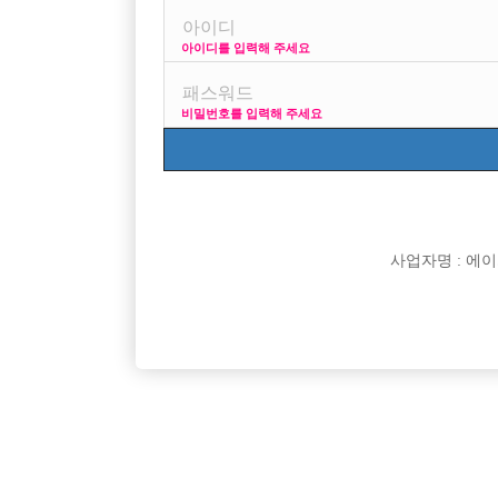
아이디를 입력해 주세요
프리미엄 광고
사이즈
비밀번호를 입력해 주세요
VIP 구인정보
170 + 깔창
사업자명 : 에이치오
[여성전용클럽]
인스타
콜 압도적 1등 / 허위광고 X / 선수부족 / 넓은 대기실
초보환영! 
서울-강북구
TC
50,000원
인천-계
제공
[여성전용클럽]
홍콩노래짱