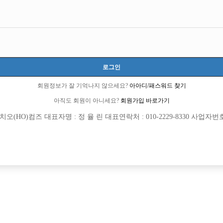
로그인
회원정보가 잘 기억나지 않으세요?
아아디/패스워드 찾기
아직도 회원이 아니세요?
회원가입 바로가기
(HO)컴즈 대표자명 : 정 율 린 대표연락처 : 010-2229-8330 사업자번호 : 
[여성전용클럽]
[여성전용
플레이보이(Play Boy)
노빠꾸 
월 최소 500 하루 콜 20 이상!
간석동 노빠꾸에서 선수 모십니다.
양구
시간
50,000원
인천-남동구
TC
[여성전용클럽]
[여성전용
일기장
8층룸