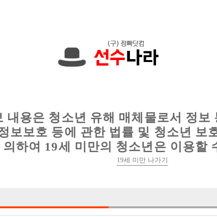
에서는 현재
1089건
의 채용정보와
6016건
의 이력서가 등록되어 있
인
웨이터 구인
이력서 정보
커뮤니티
보 내용은 청소년 유해 매체물로서 정보
정보보호 등에 관한 법률 및 청소년 보
의하여 19세 미만의 청소년은 이용할 
19세 미만 나가기