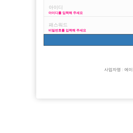
아이디를 입력해 주세요
프리미엄 광고
사이즈
비밀번호를 입력해 주세요
VIP 구인정보
170 + 깔창 = 18
사업자명 : 에이치오
[여성전용클럽]
37.5도
천안1번콜 텃세없는 Hero사무실에서 가족구합니
파주 최초
충남-천안시
TC
50,000원
경기-파
다!
[여성전용클럽]
비스트