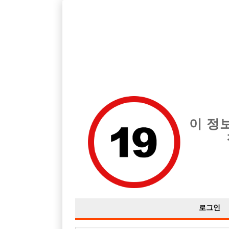
호빠, 중빠, 아빠방 구인구직을 12년 넘게 제공해온 선수나라
습니다.
전체 구인정보
중빠 구인
아빠방 구
이 정
로그인