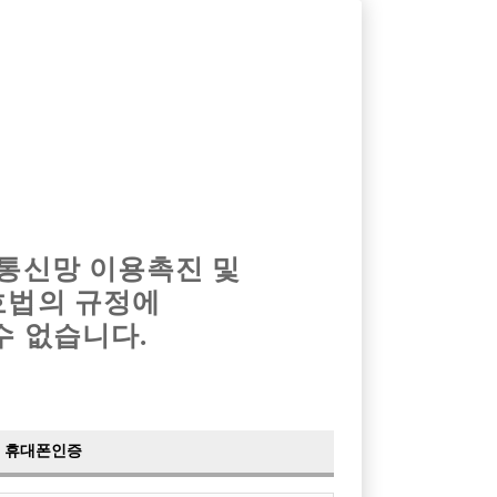
옴므알바
밤알바
회원가입
로그인
광고안내
이력서등록
마이페이지
 통신망 이용촉진 및
호법의 규정에
›
최신
공지사항
더보기
수 없습니다.
›
사이트 점검 안내
2024-05-16
›
이력서 열람 서비스 제공
2023-10-10
›
선수나라 일부 기능 업데이트
2023-09-14
›
선수나라 마지막 이벤트
2022-04-29
휴대폰인증