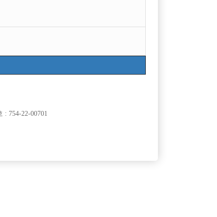
754-22-00701
클럽]
[여성전용클럽]
라
메이드(MADE)
식구구해요
인천 최고의 아빠방 베스트에서 선수 모집합니다.
60,000원
인천-남동구
시간
50,000원
클럽]
[여성전용클럽]
래바
구미호노래클럽