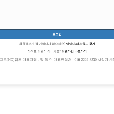
로그인
회원정보가 잘 기억나지 않으세요?
아아디/패스워드 찾기
아직도 회원이 아니세요?
회원가입 바로가기
(HO)컴즈 대표자명 : 정 율 린 대표연락처 : 010-2229-8330 사업자번호 : 
[여성전용클럽]
[여성전용
팡팡노래바
아우
,최장 8년차ㅡ단독 연합X 숙소O
수원 아우라 대성박스에서 같이 일할 
주시
TC
50,000원
경기-수원시
시간
[여성전용클럽]
[여성전용
큐브노래타운
써니노