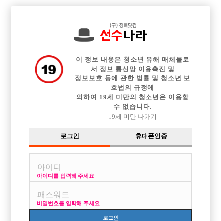

전체 구인정보
중빠 구인정보
아빠방 구인정보
웨이터 구인정보
이력서등록
이력서정보
커뮤니티
광고안내
이 정보 내용은 청소년 유해 매체물로
서 정보 통신망 이용촉진 및
정보보호 등에 관한 법률 및 청소년 보
호법의 규정에
의하여 19세 미만의 청소년은 이용할
수 없습니다.
19세 미만 나가기
로그인
휴대폰인증
아이디를 입력해 주세요
비밀번호를 입력해 주세요
로그인