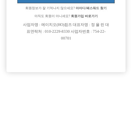
회원정보가 잘 기억나지 않으세요?
아아디/패스워드 찾기
아직도 회원이 아니세요?
회원가입 바로가기
사업자명 : 에이치오(HO)컴즈 대표자명 : 정 율 린 대
표연락처 : 010-2229-8330 사업자번호 : 754-22-
00701
프리미엄 광고
VIP 구인정보
서울-강북구
서울-중구
충남-천안시