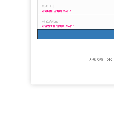
아이디를 입력해 주세요
프리미엄 광고
사
비밀번호를 입력해 주세요
VIP 구인정보
170
사업자명 : 에이치오
[여성전용클럽]
브이아이피
연합 X 피알 X 개인사무실 O 콜량대비 인원부족
인천 최고
경기-파주시
시간
50,000원
인천-남
[여성전용클럽]
일기장