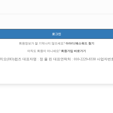
로그인
회원정보가 잘 기억나지 않으세요?
아아디/패스워드 찾기
아직도 회원이 아니세요?
회원가입 바로가기
(HO)컴즈 대표자명 : 정 율 린 대표연락처 : 010-2229-8330 사업자번호 : 
[여성전용클럽]
[여성전용
메이드(MADE)
느낌
의 아빠방 베스트에서 선수 모집합니다.
광주 유레카 선수분들 모십니다.
동구
시간
50,000원
광주-서구
TC
[여성전용클럽]
[여성전용
크리스탈노래타운
워라