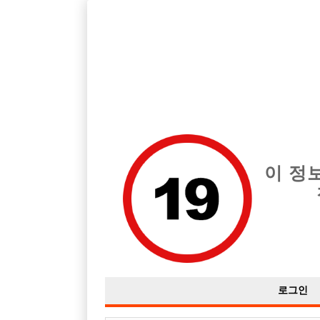
호빠, 중빠, 아빠방 구인구직을 12년 넘게 제공해온 선수나라
습니다.
전체 구인정보
중빠 구인
아빠방 구
이 정
로그인