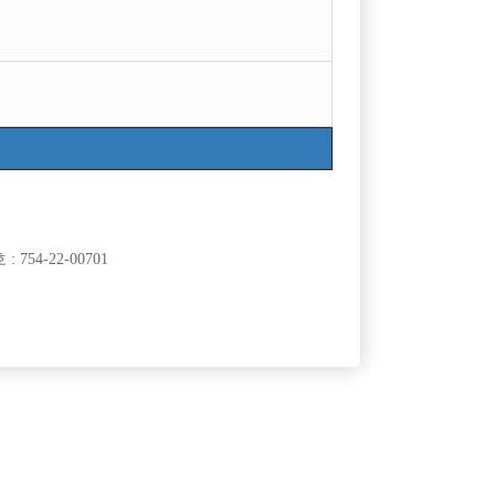
754-22-00701
클럽]
[여성전용클럽]
표
빵빠레
파주 NO.1 「구찌」 최고의 박스에서 가족 구성원
70,000원
경기-파주시
TC
50,000원
모집
클럽]
[여성전용클럽]
밸
맥심