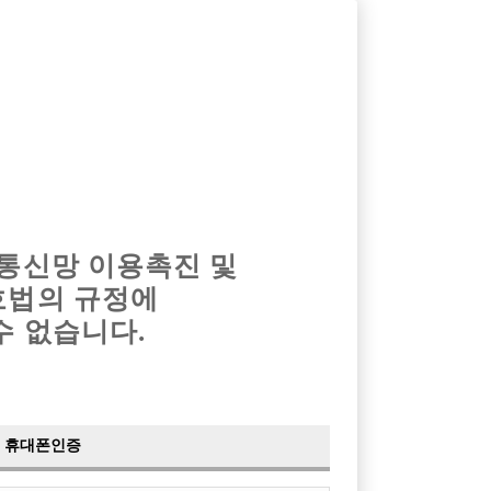
옴므알바
밤알바
회원가입
로그인
광고안내
이력서등록
마이페이지
 통신망 이용촉진 및
호법의 규정에
›
최신
공지사항
더보기
수 없습니다.
›
사이트 점검 안내
2024-05-16
›
이력서 열람 서비스 제공
2023-10-10
›
선수나라 일부 기능 업데이트
2023-09-14
›
선수나라 마지막 이벤트
2022-04-29
휴대폰인증