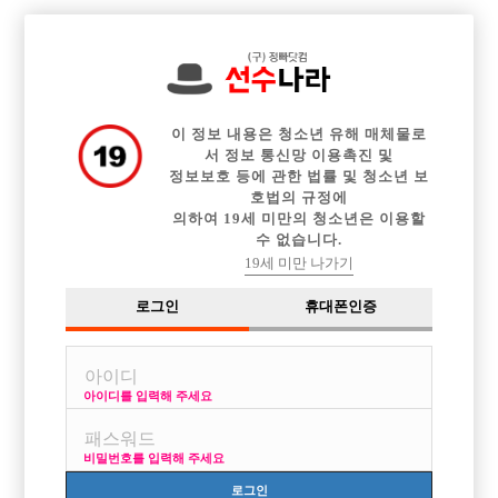

전체 구인정보
중빠 구인정보
아빠방 구인정보
웨이터 구인정보
이력서등록
이력서정보
커뮤니티
광고안내
이 정보 내용은 청소년 유해 매체물로
서 정보 통신망 이용촉진 및
정보보호 등에 관한 법률 및 청소년 보
호법의 규정에
의하여 19세 미만의 청소년은 이용할
수 없습니다.
19세 미만 나가기
로그인
휴대폰인증
아이디를 입력해 주세요
비밀번호를 입력해 주세요
로그인