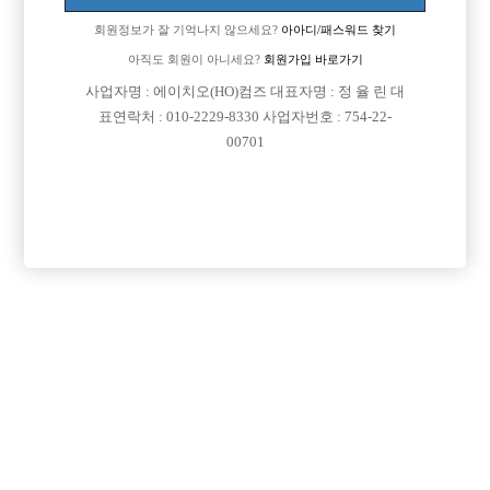
회원정보가 잘 기억나지 않으세요?
아아디/패스워드 찾기
아직도 회원이 아니세요?
회원가입 바로가기
사업자명 : 에이치오(HO)컴즈 대표자명 : 정 율 린 대
표연락처 : 010-2229-8330 사업자번호 : 754-22-
00701
프리미엄 광고
VIP 구인정보
경기-고양시
인천-남동구
서울-금천구