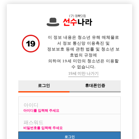

전체 구인정보
중빠 구인정보
아빠방 구인정보
웨이터 구인정보
이력서등록
이력서정보
커뮤니티
광고안내
이 정보 내용은 청소년 유해 매체물로
서 정보 통신망 이용촉진 및
정보보호 등에 관한 법률 및 청소년 보
호법의 규정에
의하여 19세 미만의 청소년은 이용할
수 없습니다.
19세 미만 나가기
로그인
휴대폰인증
아이디를 입력해 주세요
비밀번호를 입력해 주세요
로그인