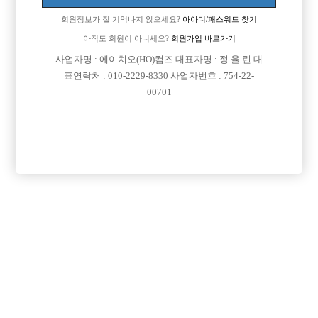
회원정보가 잘 기억나지 않으세요?
아아디/패스워드 찾기
아직도 회원이 아니세요?
회원가입 바로가기
사업자명 : 에이치오(HO)컴즈 대표자명 : 정 율 린 대
표연락처 : 010-2229-8330 사업자번호 : 754-22-
00701
프리미엄 광고
VIP 구인정보
경기-부천시
서울-송파구
서울-강북구