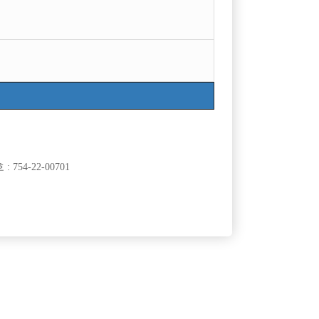
754-22-00701
클럽]
[여성전용클럽]
3
썬
영등포 1등 일프로!! 급구!! 선수모집 !!!
50,000원
서울-영등포구
TC
50,000원
클럽]
[여성전용클럽]
즈
워라밸