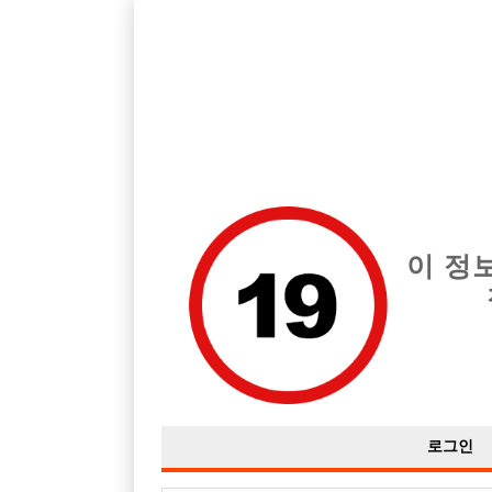
호빠, 중빠, 아빠방 구인구직을 12년 넘게 제공해온 선수나라
습니다.
전체 구인정보
중빠 구인
아빠방 구
이 정
로그인