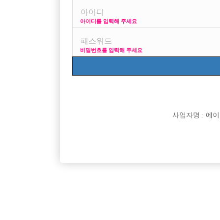
아이디를 입력해 주세요
프리미엄 광고
사이즈
비밀번호를 입력해 주세요
VIP 구인정보
170 + 깔창 = 1
사업자명 : 에이치오
[여성전용클럽]
어우동노래클럽
천안 최대 콜 보유, 전국급 네임드 에서 시작하세요
충무로 어나
충남-천안시
TC
50,000원
서울-중구
[여성전용클럽]
인스타