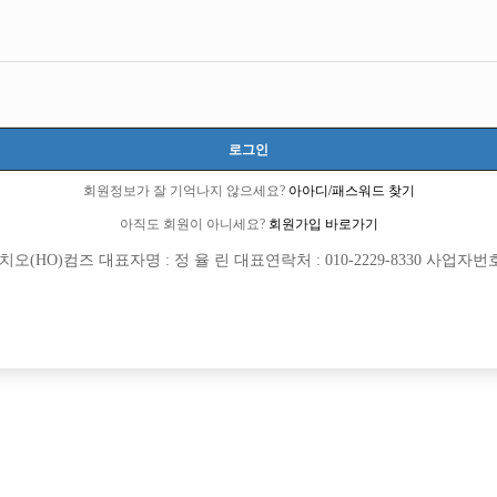
로그인
회원정보가 잘 기억나지 않으세요?
아아디/패스워드 찾기
아직도 회원이 아니세요?
회원가입 바로가기
(HO)컴즈 대표자명 : 정 율 린 대표연락처 : 010-2229-8330 사업자번호 : 
[여성전용클럽]
[여성전용
린
놀이터
더 T.C 6만
주안1번 마블/콜량폭발/당일지급
TC
60,000원
인천-미추홀구
TC
[여성전용클럽]
[여성전용
파티노래클럽
메이