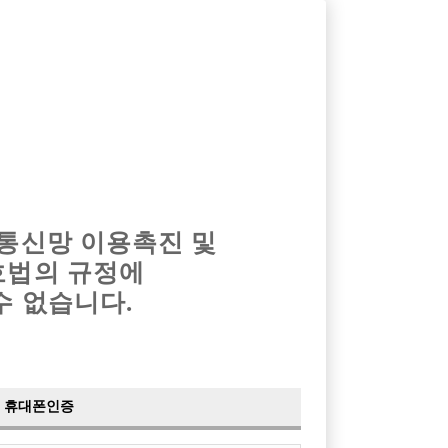
옴므알바
밤알바
회원가입
로그인
광고안내
이력서등록
마이페이지
 통신망 이용촉진 및
호법의 규정에
›
최신
공지사항
더보기
수 없습니다.
›
사이트 점검 안내
2024-05-16
›
이력서 열람 서비스 제공
2023-10-10
›
선수나라 일부 기능 업데이트
2023-09-14
›
선수나라 마지막 이벤트
2022-04-29
휴대폰인증