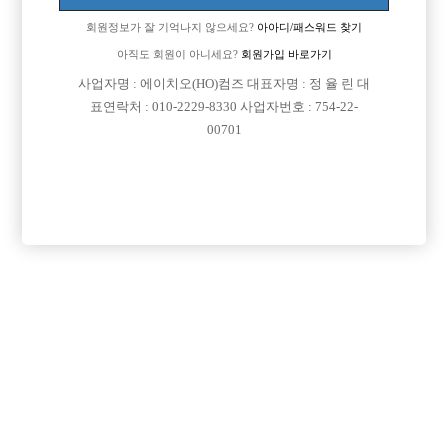
회원정보가 잘 기억나지 않으세요?
아아디/패스워드 찾기
아직도 회원이 아니세요?
회원가입 바로가기
사업자명 : 에이치오(HO)컴즈 대표자명 : 정 율 린 대
표연락처 : 010-2229-8330 사업자번호 : 754-22-
00701
프리미엄 광고
VIP 구인정보
서울-종로구
서울-강북구
서울-성동구