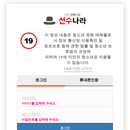

전체 구인정보
중빠 구인정보
아빠방 구인정보
웨이터 구인정보
이력서등록
이력서정보
커뮤니티
광고안내
이 정보 내용은 청소년 유해 매체물로
서 정보 통신망 이용촉진 및
정보보호 등에 관한 법률 및 청소년 보
호법의 규정에
의하여 19세 미만의 청소년은 이용할
수 없습니다.
19세 미만 나가기
로그인
휴대폰인증
아이디를 입력해 주세요
비밀번호를 입력해 주세요
로그인