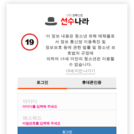

전체 구인정보
중빠 구인정보
아빠방 구인정보
웨이터 구인정보
이력서등록
이력서정보
커뮤니티
광고안내
이 정보 내용은 청소년 유해 매체물로
서 정보 통신망 이용촉진 및
정보보호 등에 관한 법률 및 청소년 보
호법의 규정에
의하여 19세 미만의 청소년은 이용할
수 없습니다.
19세 미만 나가기
로그인
휴대폰인증
아이디를 입력해 주세요
비밀번호를 입력해 주세요
로그인