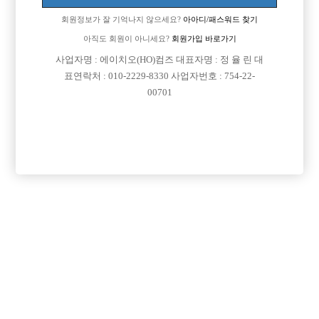
회원정보가 잘 기억나지 않으세요?
아아디/패스워드 찾기
아직도 회원이 아니세요?
회원가입 바로가기
사업자명 : 에이치오(HO)컴즈 대표자명 : 정 율 린 대
표연락처 : 010-2229-8330 사업자번호 : 754-22-
00701
프리미엄 광고
VIP 구인정보
서울-종로구
서울-관악구
서울-중랑구