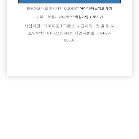
회원정보가 잘 기억나지 않으세요?
아아디/패스워드 찾기
아직도 회원이 아니세요?
회원가입 바로가기
사업자명 : 에이치오(HO)컴즈 대표자명 : 정 율 린 대
표연락처 : 010-2229-8330 사업자번호 : 754-22-
00701
프리미엄 광고
VIP 구인정보
경기-의정부시
인천-미추홀구
서울-종로구