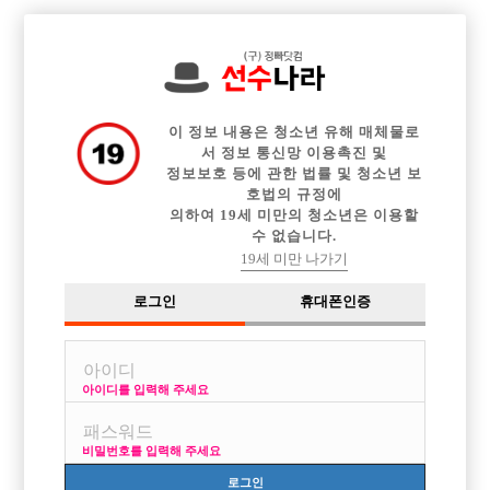

전체 구인정보
중빠 구인정보
아빠방 구인정보
웨이터 구인정보
이력서등록
이력서정보
커뮤니티
광고안내
이 정보 내용은 청소년 유해 매체물로
서 정보 통신망 이용촉진 및
정보보호 등에 관한 법률 및 청소년 보
호법의 규정에
의하여 19세 미만의 청소년은 이용할
수 없습니다.
19세 미만 나가기
로그인
휴대폰인증
아이디를 입력해 주세요
비밀번호를 입력해 주세요
로그인