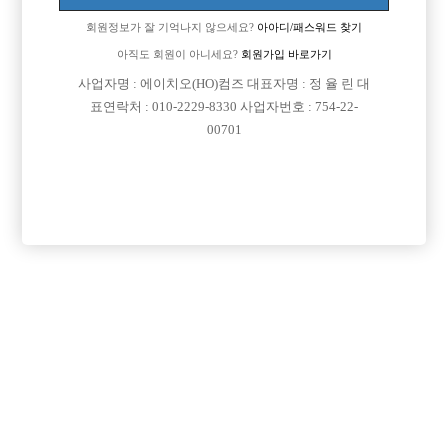
회원정보가 잘 기억나지 않으세요?
아아디/패스워드 찾기
아직도 회원이 아니세요?
회원가입 바로가기
사업자명 : 에이치오(HO)컴즈 대표자명 : 정 율 린 대
표연락처 : 010-2229-8330 사업자번호 : 754-22-
00701
프리미엄 광고
VIP 구인정보
서울-강남구
경기-부천시
경기-수원시