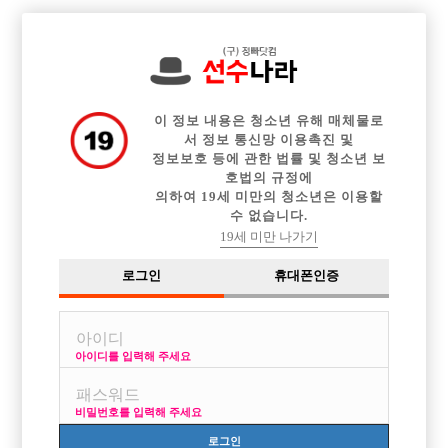

전체 구인정보
중빠 구인정보
아빠방 구인정보
웨이터 구인정보
이력서등록
이력서정보
커뮤니티
광고안내
이 정보 내용은 청소년 유해 매체물로
서 정보 통신망 이용촉진 및
정보보호 등에 관한 법률 및 청소년 보
호법의 규정에
의하여 19세 미만의 청소년은 이용할
수 없습니다.
19세 미만 나가기
로그인
휴대폰인증
아이디를 입력해 주세요
비밀번호를 입력해 주세요
로그인