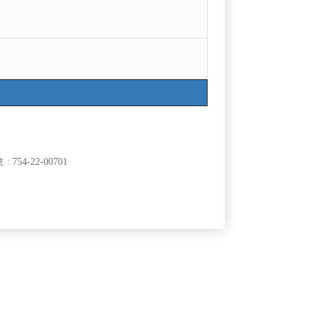
754-22-00701
클럽]
[여성전용클럽]
E)룸클럽
여성시대
선수 구함●
인부천 일 많습니다. 초보자 환영
50,000원
경기-부천시
TC
100,000원
클럽]
[여성전용클럽]
래짱
썬