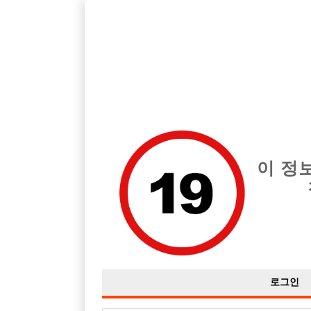
호빠, 중빠, 아빠방 구인구직을 12년 넘게 제공해온 선수나라
습니다.
전체 구인정보
중빠 구인
아빠방 구
이 정
로그인