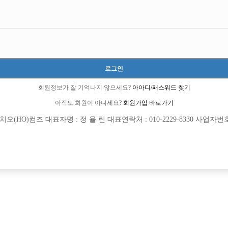
로그인
회원정보가 잘 기억나지 않으세요?
아아디/패스워드 찾기
아직도 회원이 아니세요?
회원가입 바로가기
(HO)컴즈 대표자명 : 정 율 린 대표연락처 : 010-2229-8330 사업자번호 : 
[여성전용클럽]
[여성전용
오퍼스(Opus)
메이드(MAD
출근 정착 지원금 / 현금 100만원 이벤트
●검단신도시 최고입지건물 MADE 고정
로구
시간
50,000원
인천-서구
TC
[여성전용클럽]
[여성전용
아우라(AURA)
주흥노