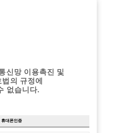
옴므알바
밤알바
회원가입
로그인
광고안내
이력서등록
마이페이지
 통신망 이용촉진 및
호법의 규정에
›
최신
공지사항
더보기
수 없습니다.
›
사이트 점검 안내
2024-05-16
›
이력서 열람 서비스 제공
2023-10-10
›
선수나라 일부 기능 업데이트
2023-09-14
›
선수나라 마지막 이벤트
2022-04-29
휴대폰인증