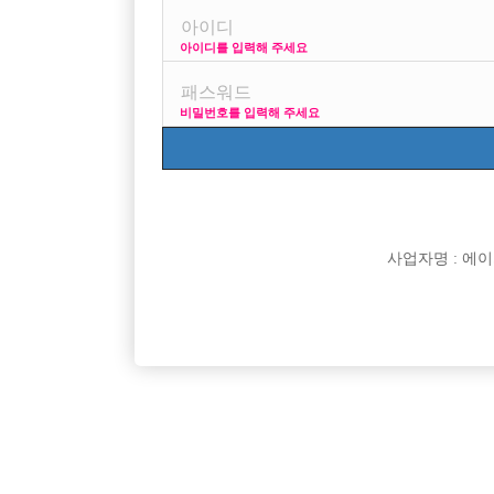
아이디를 입력해 주세요
프리미엄 광고
사이즈 걱정
비밀번호를 입력해 주세요
VIP 구인정보
17
사업자명 : 에이치오
[여성전용클럽]
놀이터3
주안/구월/부평 1등! 하루콜량 감당 안됩니다.
[중빠] 첫
인천-미추홀구
TC
50,000원
서울-종
[여성전용클럽]
빵빠레