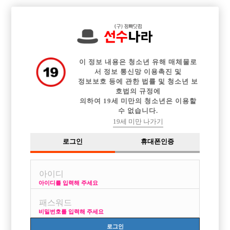

전체 구인정보
중빠 구인정보
아빠방 구인정보
웨이터 구인정보
이력서등록
이력서정보
커뮤니티
광고안내
이 정보 내용은 청소년 유해 매체물로
서 정보 통신망 이용촉진 및
정보보호 등에 관한 법률 및 청소년 보
호법의 규정에
의하여 19세 미만의 청소년은 이용할
수 없습니다.
19세 미만 나가기
로그인
휴대폰인증
아이디를 입력해 주세요
비밀번호를 입력해 주세요
로그인