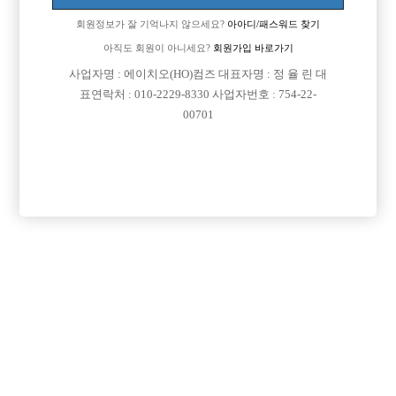
회원정보가 잘 기억나지 않으세요?
아아디/패스워드 찾기
아직도 회원이 아니세요?
회원가입 바로가기
사업자명 : 에이치오(HO)컴즈 대표자명 : 정 율 린 대
표연락처 : 010-2229-8330 사업자번호 : 754-22-
00701
프리미엄 광고
VIP 구인정보
경기-부천시
서울-종로구
서울-광진구