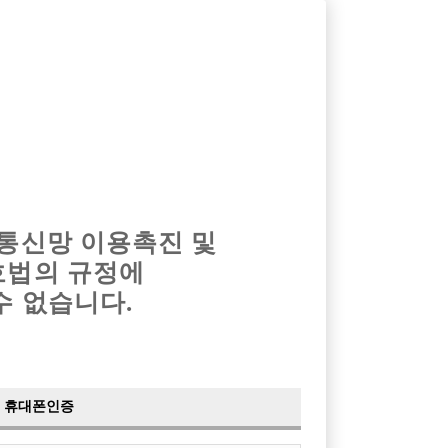
옴므알바
밤알바
회원가입
로그인
광고안내
이력서등록
마이페이지
 통신망 이용촉진 및
호법의 규정에
›
최신
공지사항
더보기
수 없습니다.
›
사이트 점검 안내
2024-05-16
›
이력서 열람 서비스 제공
2023-10-10
›
선수나라 일부 기능 업데이트
2023-09-14
›
선수나라 마지막 이벤트
2022-04-29
휴대폰인증