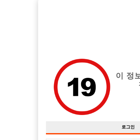
호빠, 중빠, 아빠방 구인구직을 12년 넘게 제공해온 선수나라
습니다.
전체 구인정보
중빠 구인
아빠방 구
이 정
로그인