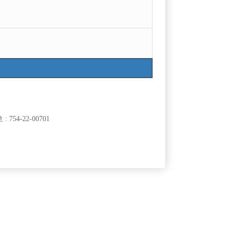
754-22-00701
클럽]
[여성전용클럽]
ADE)
자이노래빠
모집합니다.
팁 잘나오는 대림 구로 뉴페이스 근방지역 콜넘버
50,000원
서울-관악구
시간
50,000원
원!
클럽]
[여성전용클럽]
타
놀이터