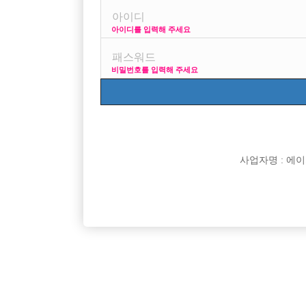
아이디를 입력해 주세요
프리미엄 광고
사이즈
비밀번호를 입력해 주세요
VIP 구인정보
170 + 깔창 = 180
사업자명 : 에이치오
[여성전용클럽]
테라(TERA)
[중빠]종로 선수모집! 유튜버 동준사장TV 사장 직
"원메이드
서울-종로구
월급
15,000,000원
경기-남
접 운영!
[여성전용클럽]
주식회사 뉴유앤미