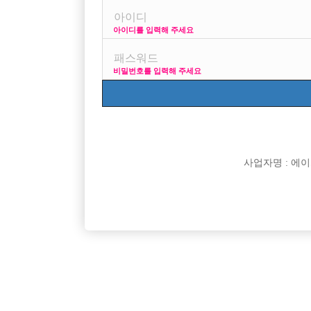
아이디를 입력해 주세요
프리미엄 광고
비밀번호를 입력해 주세요
VIP 구인정보
사업자명 : 에이치오
[여성전용클럽]
트렌드클럽
콜 엄청 많음! 인원 심하게 부족!
주안1번 
서울-중랑구
TC
50,000원
인천-미
[여성전용클럽]
플레이보이(Play Boy)