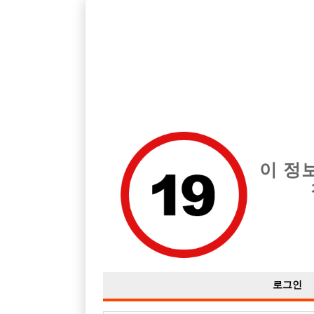
호빠, 중빠, 아빠방 구인구직을 12년 넘게 제공해온 선수나라
습니다.
전체 구인정보
중빠 구인
아빠방 구
이 정
로그인