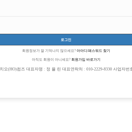
로그인
회원정보가 잘 기억나지 않으세요?
아아디/패스워드 찾기
아직도 회원이 아니세요?
회원가입 바로가기
(HO)컴즈 대표자명 : 정 율 린 대표연락처 : 010-2229-8330 사업자번호 : 
[여성전용클럽]
[여성전용
놀이터3
위너(WIN
마블/콜량폭발/당일지급
신규 오픈 신림 최대호빠 위너에서 선
추홀구
TC
50,000원
서울-관악구
시간
집! TC 최초 5만원
[여성전용클럽]
[여성전용
수지
자이노