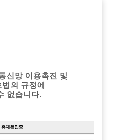
옴므알바
밤알바
회원가입
로그인
광고안내
이력서등록
마이페이지
 통신망 이용촉진 및
호법의 규정에
›
최신
공지사항
더보기
수 없습니다.
›
사이트 점검 안내
2024-05-16
›
이력서 열람 서비스 제공
2023-10-10
›
선수나라 일부 기능 업데이트
2023-09-14
›
선수나라 마지막 이벤트
2022-04-29
휴대폰인증