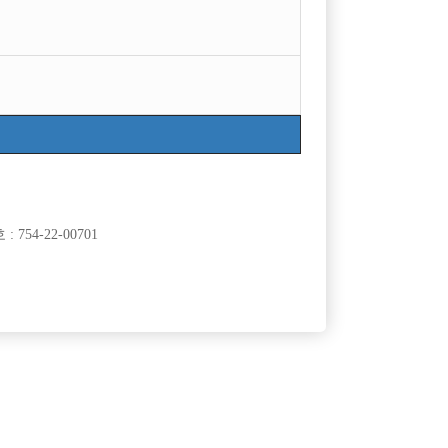
754-22-00701
클럽]
[여성전용클럽]
NER)
여성시대
수/웨이터모
부천 여성시대 놈놈놈x에이스x탑x메가 인원 급구
50,000원
경기-부천시
TC
10,000원
클럽]
[여성전용클럽]
래빠
월드가요광장