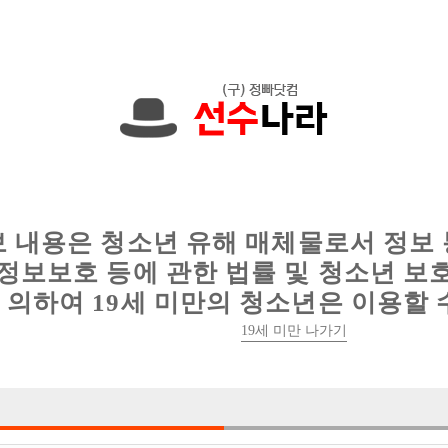
에서는 현재
1089건
의 채용정보와
6016건
의 이력서가 등록되어 있
인
웨이터 구인
이력서 정보
커뮤니티
보 내용은 청소년 유해 매체물로서 정보
정보보호 등에 관한 법률 및 청소년 보
의하여 19세 미만의 청소년은 이용할 
19세 미만 나가기