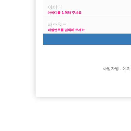
아이디를 입력해 주세요
프리미엄 광고
비밀번호를 입력해 주세요
VIP 구인정보
17
사업자명 : 에이치오
[여성전용클럽]
비스트
수원 비스트 선수 모집합니다!
안산독점1
경기-수원시
TC
60,000원
경기-안
0%/숙소
[여성전용클럽]
궁궐노래노래