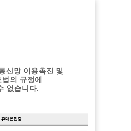
옴므알바
밤알바
회원가입
로그인
광고안내
이력서등록
마이페이지
 통신망 이용촉진 및
호법의 규정에
›
최신
공지사항
더보기
수 없습니다.
›
사이트 점검 안내
2024-05-16
›
이력서 열람 서비스 제공
2023-10-10
›
선수나라 일부 기능 업데이트
2023-09-14
›
선수나라 마지막 이벤트
2022-04-29
휴대폰인증