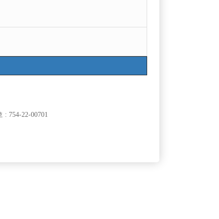
754-22-00701
클럽]
[여성전용클럽]
3
메이드(MADE)
인천 최고의 아빠방 베스트에서 선수 모집합니다.
50,000원
인천-남동구
시간
50,000원
클럽]
[여성전용클럽]
비스트