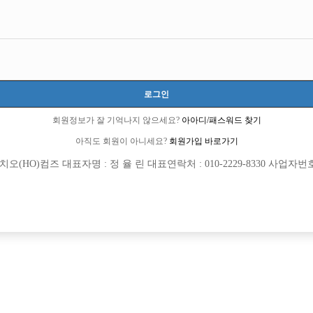
로그인
회원정보가 잘 기억나지 않으세요?
아아디/패스워드 찾기
아직도 회원이 아니세요?
회원가입 바로가기
(HO)컴즈 대표자명 : 정 율 린 대표연락처 : 010-2229-8330 사업자번호 : 
[여성전용클럽]
[여성전용
황제노래광장유흥주점
놀이터
순위 " 전지역최다콜수 " 당일지급/텃세
주안1번 마블/콜량폭발/당일지급
산시
TC
50,000원
인천-미추홀구
TC
제공/만근비지급
[여성전용클럽]
[여성전용
놀이터
린