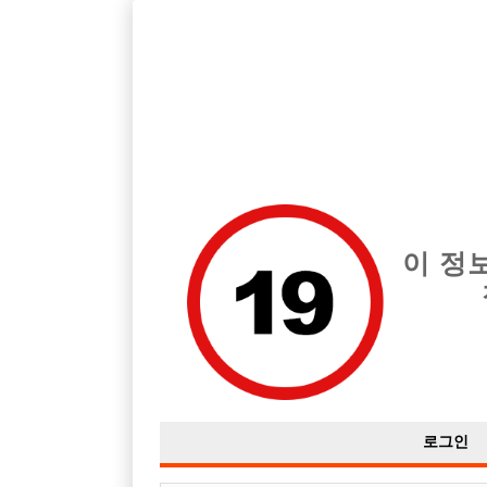
호빠, 중빠, 아빠방 구인구직을 12년 넘게 제공해온 선수나라
습니다.
전체 구인정보
중빠 구인
아빠방 구
이 정
로그인