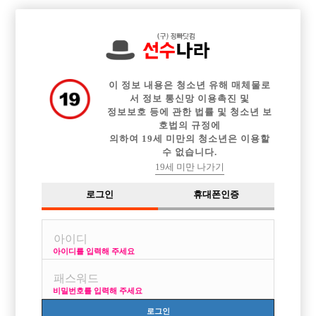

전체 구인정보
중빠 구인정보
아빠방 구인정보
웨이터 구인정보
이력서등록
이력서정보
커뮤니티
광고안내
이 정보 내용은 청소년 유해 매체물로
서 정보 통신망 이용촉진 및
정보보호 등에 관한 법률 및 청소년 보
호법의 규정에
의하여 19세 미만의 청소년은 이용할
수 없습니다.
19세 미만 나가기
로그인
휴대폰인증
아이디를 입력해 주세요
비밀번호를 입력해 주세요
로그인