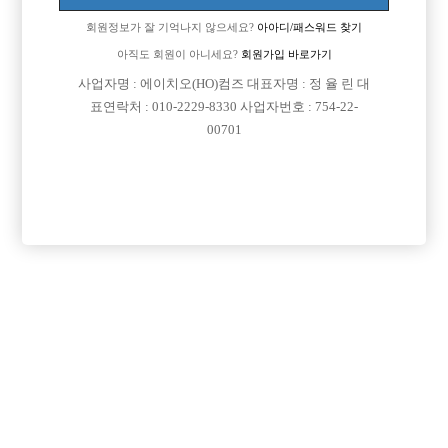
회원정보가 잘 기억나지 않으세요?
아아디/패스워드 찾기
아직도 회원이 아니세요?
회원가입 바로가기
사업자명 : 에이치오(HO)컴즈 대표자명 : 정 율 린 대
표연락처 : 010-2229-8330 사업자번호 : 754-22-
00701
프리미엄 광고
VIP 구인정보
인천-미추홀구
경기-부천시
경기-파주시