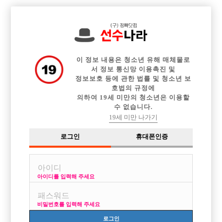

전체 구인정보
중빠 구인정보
아빠방 구인정보
웨이터 구인정보
이력서등록
이력서정보
커뮤니티
광고안내
이 정보 내용은 청소년 유해 매체물로
서 정보 통신망 이용촉진 및
정보보호 등에 관한 법률 및 청소년 보
호법의 규정에
의하여 19세 미만의 청소년은 이용할
수 없습니다.
19세 미만 나가기
로그인
휴대폰인증
아이디를 입력해 주세요
비밀번호를 입력해 주세요
로그인