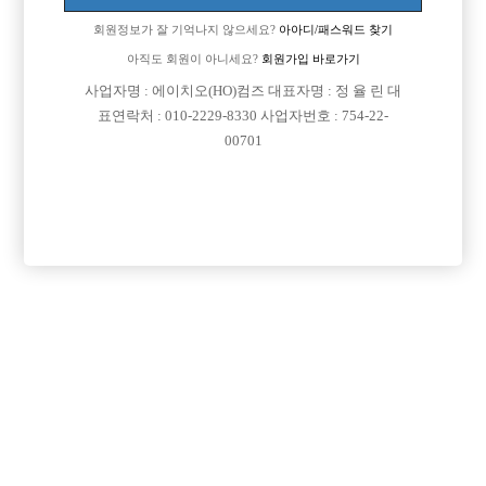
회원정보가 잘 기억나지 않으세요?
아아디/패스워드 찾기
아직도 회원이 아니세요?
회원가입 바로가기
사업자명 : 에이치오(HO)컴즈 대표자명 : 정 율 린 대
표연락처 : 010-2229-8330 사업자번호 : 754-22-
00701
프리미엄 광고
VIP 구인정보
서울-송파구
서울-강남구
서울-관악구