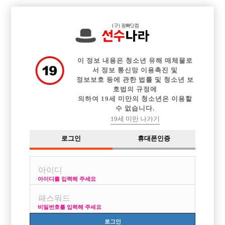

전체 구인정보
중빠 구인정보
아빠방 구인정보
웨이터 구인정보
이력서등록
이력서정보
커뮤니티
광고안내
이 정보 내용은 청소년 유해 매체물로
서 정보 통신망 이용촉진 및
정보보호 등에 관한 법률 및 청소년 보
호법의 규정에
의하여 19세 미만의 청소년은 이용할
수 없습니다.
19세 미만 나가기
로그인
휴대폰인증
아이디를 입력해 주세요
비밀번호를 입력해 주세요
로그인