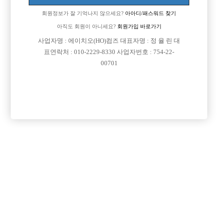
회원정보가 잘 기억나지 않으세요?
아아디/패스워드 찾기
아직도 회원이 아니세요?
회원가입 바로가기
사업자명 : 에이치오(HO)컴즈 대표자명 : 정 율 린 대
표연락처 : 010-2229-8330 사업자번호 : 754-22-
00701
프리미엄 광고
VIP 구인정보
경기-안산시
인천-미추홀구
경기-성남시