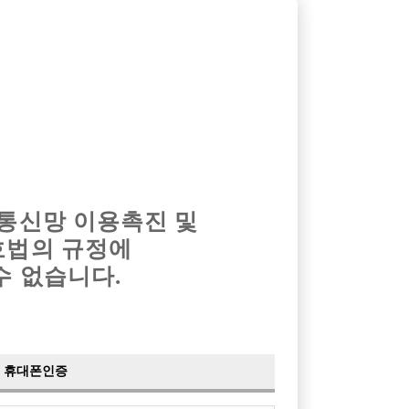
옴므알바
밤알바
회원가입
로그인
광고안내
이력서등록
마이페이지
 통신망 이용촉진 및
호법의 규정에
›
최신
공지사항
더보기
수 없습니다.
›
사이트 점검 안내
2024-05-16
›
이력서 열람 서비스 제공
2023-10-10
›
선수나라 일부 기능 업데이트
2023-09-14
›
선수나라 마지막 이벤트
2022-04-29
휴대폰인증