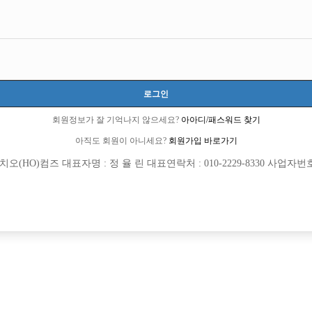
로그인
회원정보가 잘 기억나지 않으세요?
아아디/패스워드 찾기
아직도 회원이 아니세요?
회원가입 바로가기
(HO)컴즈 대표자명 : 정 율 린 대표연락처 : 010-2229-8330 사업자번호 : 
[여성전용클럽]
[여성전용
린
메이드(M
업계 최고 TC!!● 거짓광고NO!! 가족같은 선
인천 최고의 아빠방 베스트에서 선수 
TC
60,000원
인천-남동구
시간
 실장과 일하실 선수 모집!!
[여성전용클럽]
[여성전용
여성시대
여성시