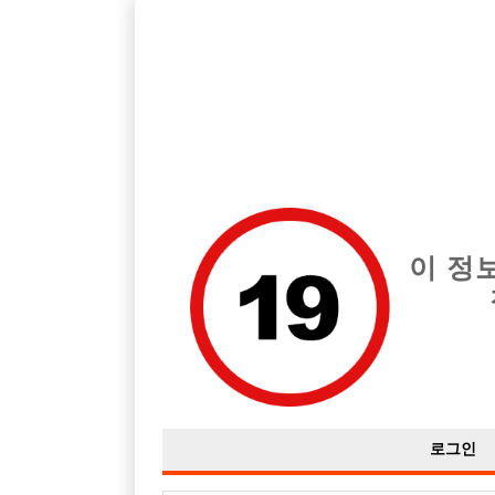
호빠, 중빠, 아빠방 구인구직을 12년 넘게 제공해온 선수나라
습니다.
전체 구인정보
중빠 구인
아빠방 구
이 정
로그인