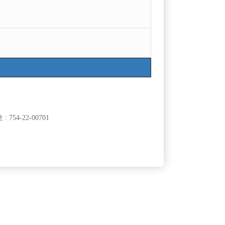
754-22-00701
클럽]
[여성전용클럽]
ADE)
큐브(CUBE)
모집합니다.
장안동 1등 시크릿 콜 선수 모집
50,000원
서울-성동구
시간
50,000원
클럽]
[여성전용클럽]
대
테라(TERA)