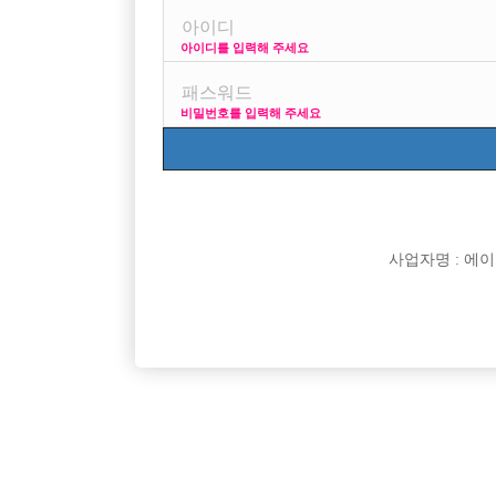
아이디를 입력해 주세요
프리미엄 광고
사이즈 걱정
비밀번호를 입력해 주세요
VIP 구인정보
170 + 깔창
사업자명 : 에이치오
[여성전용클럽]
8층룸크럽
콜갯수 오셔서 보세요/인원부족/일많아요!!
[중빠] ●
경기-부천시
시간
50,000원
서울-중구
수를 위한
[여성전용클럽]
아우라(AURA)