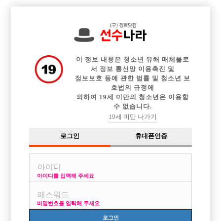

전체 구인정보
중빠 구인정보
아빠방 구인정보
웨이터 구인정보
이력서등록
이력서정보
커뮤니티
광고안내
이 정보 내용은 청소년 유해 매체물로
서 정보 통신망 이용촉진 및
정보보호 등에 관한 법률 및 청소년 보
호법의 규정에
의하여 19세 미만의 청소년은 이용할
수 없습니다.
19세 미만 나가기
로그인
휴대폰인증
아이디를 입력해 주세요
비밀번호를 입력해 주세요
로그인