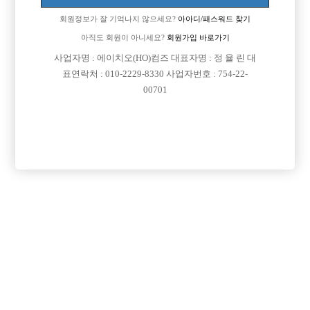
회원정보가 잘 기억나지 않으세요?
아아디/패스워드 찾기
아직도 회원이 아니세요?
회원가입 바로가기
사업자명 : 에이치오(HO)컴즈 대표자명 : 정 율 린 대
표연락처 : 010-2229-8330 사업자번호 : 754-22-
00701
프리미엄 광고
VIP 구인정보
서울-강서구
경기-수원시
인천-미추홀구