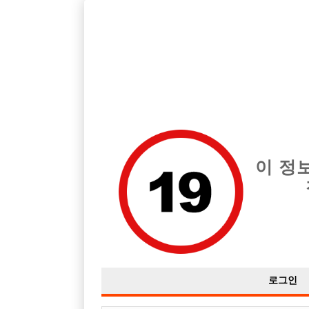
호빠, 중빠, 아빠방 구인구직을 12년 넘게 제공해온 선수나라
습니다.
전체 구인정보
중빠 구인
아빠방 구
이 정
로그인