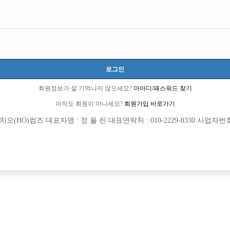
로그인
회원정보가 잘 기억나지 않으세요?
아아디/패스워드 찾기
아직도 회원이 아니세요?
회원가입 바로가기
(HO)컴즈 대표자명 : 정 율 린 대표연락처 : 010-2229-8330 사업자번호 : 
[여성전용클럽]
[여성전용
궁
아우
급 사무실에서 최고 대우받으시면서 일하
수원 아우라 대성박스에서 같이 일할 
추홀구
시간
50,000원
경기-수원시
시간
!
[여성전용클럽]
[여성전용
르블랑
벨라