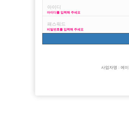
아이디를 입력해 주세요
프리미엄 광고
사이즈 걱정 말
비밀번호를 입력해 주세요
VIP 구인정보
170 + 깔창 =
사업자명 : 에이치오
[여성전용클럽]
여성시대
인부천 일 많습니다. 초보자 환영
주안 최고
경기-부천시
TC
100,000원
인천-미
십시오~~
[여성전용클럽]
카지노