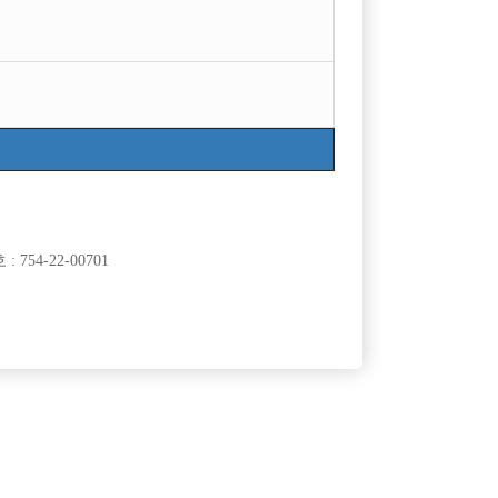
754-22-00701
클럽]
[여성전용클럽]
라
지투
식구구해요
[중빠] ❤️출근시 90만원지급❤️✅️면접만 봐도 돈이
60,000원
서울-종로구
주급
5,000,000원
생긴다✅️
클럽]
[여성전용클럽]
에스술파는가요광장