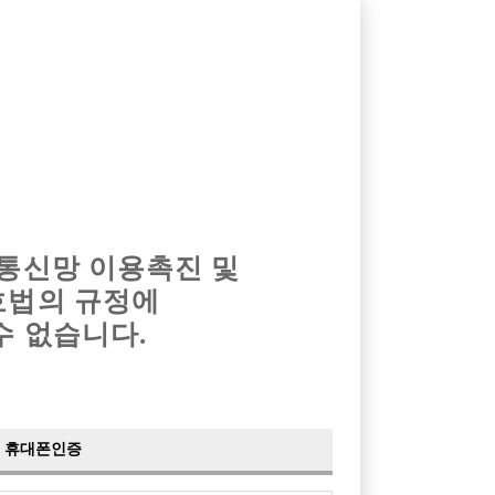
옴므알바
밤알바
회원가입
로그인
광고안내
이력서등록
마이페이지
 통신망 이용촉진 및
호법의 규정에
›
최신
공지사항
더보기
수 없습니다.
›
사이트 점검 안내
2024-05-16
›
이력서 열람 서비스 제공
2023-10-10
›
선수나라 일부 기능 업데이트
2023-09-14
›
선수나라 마지막 이벤트
2022-04-29
휴대폰인증