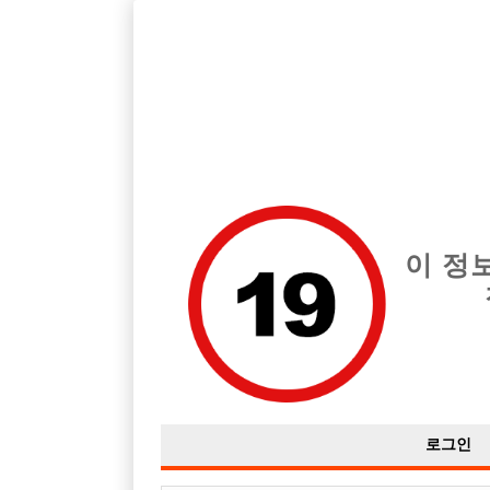
호빠, 중빠, 아빠방 구인구직을 12년 넘게 제공해온 선수나라
습니다.
전체 구인정보
중빠 구인
아빠방 구
이 정
로그인