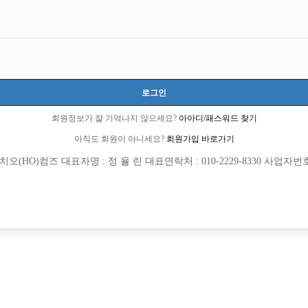
로그인
회원정보가 잘 기억나지 않으세요?
아아디/패스워드 찾기
아직도 회원이 아니세요?
회원가입 바로가기
(HO)컴즈 대표자명 : 정 율 린 대표연락처 : 010-2229-8330 사업자번호 : 
[여성전용클럽]
[여성전용
인스타
비스
확장오픈 선수 대모집 ! 초보 대환영 ~
수원 비스트 선수 모집합니다!
양시
TC
50,000원
경기-수원시
TC
[여성전용클럽]
[여성전용
칸노래바
오퍼스(Op