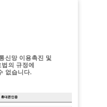
옴므알바
밤알바
회원가입
로그인
광고안내
이력서등록
마이페이지
 통신망 이용촉진 및
호법의 규정에
›
최신
공지사항
더보기
수 없습니다.
›
사이트 점검 안내
2024-05-16
›
이력서 열람 서비스 제공
2023-10-10
›
선수나라 일부 기능 업데이트
2023-09-14
›
선수나라 마지막 이벤트
2022-04-29
휴대폰인증