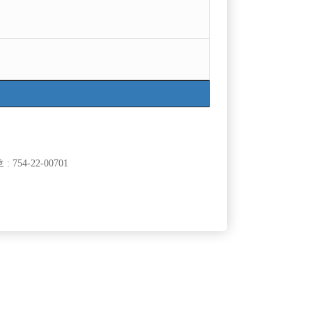
754-22-00701
클럽]
[여성전용클럽]
트
돈텔빠
영등포에서 꾸준히 함께하실 선수 모집합니다~!
60,000원
서울-영등포구
협의
원
클럽]
[여성전용클럽]
us)
노빠꾸 노래바