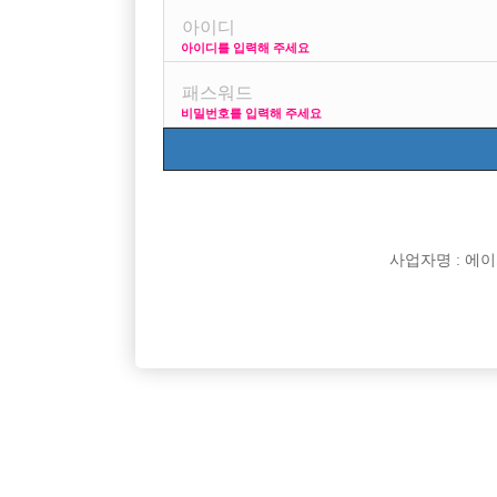
아이디를 입력해 주세요
프리미엄 광고
사이즈 걱정 말고
비밀번호를 입력해 주세요
VIP 구인정보
170 + 깔창 =
사업자명 : 에이치오
[여성전용클럽]
썬
영등포 1등 일프로!! 급구!! 선수모집 !!!
일산 킹 
서울-영등포구
TC
50,000원
경기-고
[여성전용클럽]
주식회사 뉴유앤미