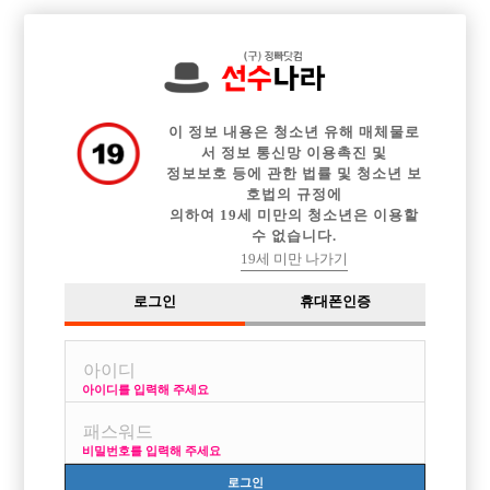

전체 구인정보
중빠 구인정보
아빠방 구인정보
웨이터 구인정보
이력서등록
이력서정보
커뮤니티
광고안내
이 정보 내용은 청소년 유해 매체물로
서 정보 통신망 이용촉진 및
정보보호 등에 관한 법률 및 청소년 보
호법의 규정에
의하여 19세 미만의 청소년은 이용할
수 없습니다.
19세 미만 나가기
로그인
휴대폰인증
아이디를 입력해 주세요
비밀번호를 입력해 주세요
로그인