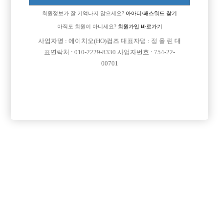
회원정보가 잘 기억나지 않으세요?
아아디/패스워드 찾기
아직도 회원이 아니세요?
회원가입 바로가기
사업자명 : 에이치오(HO)컴즈 대표자명 : 정 율 린 대
표연락처 : 010-2229-8330 사업자번호 : 754-22-
00701
프리미엄 광고
VIP 구인정보
경기-고양시
경기-안산시
서울-강남구