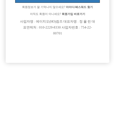
회원정보가 잘 기억나지 않으세요?
아아디/패스워드 찾기
아직도 회원이 아니세요?
회원가입 바로가기
사업자명 : 에이치오(HO)컴즈 대표자명 : 정 율 린 대
표연락처 : 010-2229-8330 사업자번호 : 754-22-
00701
프리미엄 광고
VIP 구인정보
경기-수원시
경기-고양시
경기-부천시