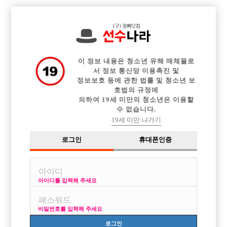

전체 구인정보
중빠 구인정보
아빠방 구인정보
웨이터 구인정보
이력서등록
이력서정보
커뮤니티
광고안내
이 정보 내용은 청소년 유해 매체물로
서 정보 통신망 이용촉진 및
정보보호 등에 관한 법률 및 청소년 보
호법의 규정에
의하여 19세 미만의 청소년은 이용할
수 없습니다.
19세 미만 나가기
로그인
휴대폰인증
아이디를 입력해 주세요
비밀번호를 입력해 주세요
로그인