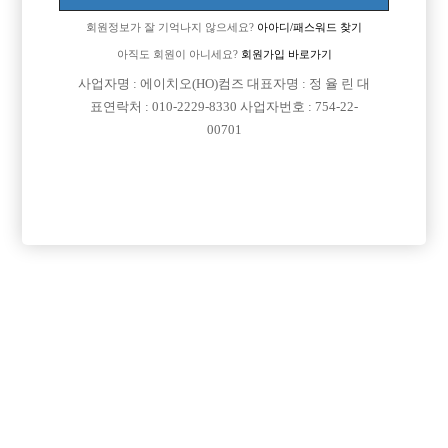
회원정보가 잘 기억나지 않으세요?
아아디/패스워드 찾기
아직도 회원이 아니세요?
회원가입 바로가기
사업자명 : 에이치오(HO)컴즈 대표자명 : 정 율 린 대
표연락처 : 010-2229-8330 사업자번호 : 754-22-
00701
프리미엄 광고
VIP 구인정보
경기-시흥시
경기-수원시
경기-부천시