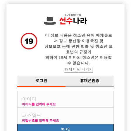

전체 구인정보
중빠 구인정보
아빠방 구인정보
웨이터 구인정보
이력서등록
이력서정보
커뮤니티
광고안내
이 정보 내용은 청소년 유해 매체물로
서 정보 통신망 이용촉진 및
정보보호 등에 관한 법률 및 청소년 보
호법의 규정에
의하여 19세 미만의 청소년은 이용할
수 없습니다.
19세 미만 나가기
로그인
휴대폰인증
아이디를 입력해 주세요
비밀번호를 입력해 주세요
로그인