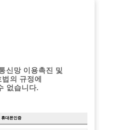
옴므알바
밤알바
회원가입
로그인
광고안내
이력서등록
마이페이지
 통신망 이용촉진 및
호법의 규정에
›
최신
공지사항
더보기
수 없습니다.
›
사이트 점검 안내
2024-05-16
›
이력서 열람 서비스 제공
2023-10-10
›
선수나라 일부 기능 업데이트
2023-09-14
›
선수나라 마지막 이벤트
2022-04-29
휴대폰인증