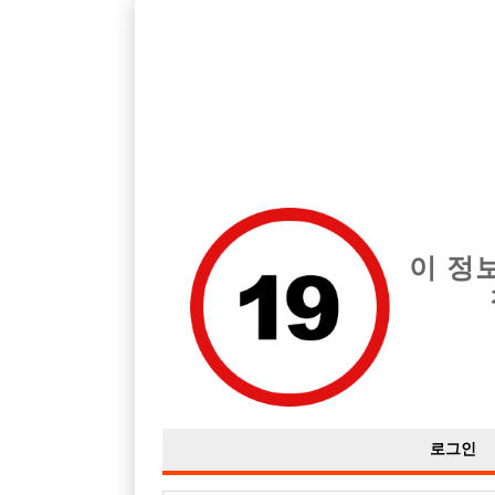
호빠, 중빠, 아빠방 구인구직을 12년 넘게 제공해온 선수나라
습니다.
전체 구인정보
중빠 구인
아빠방 구
이 정
로그인