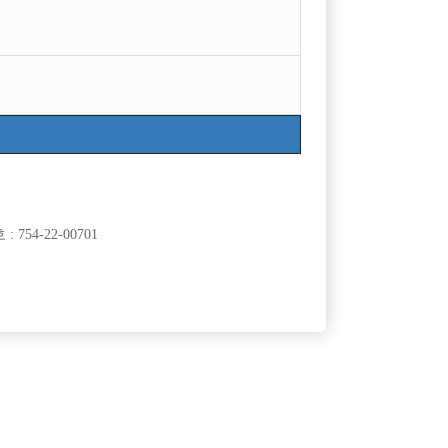
754-22-00701
클럽]
[여성전용클럽]
이스
백작
무찡☆
안산전지역 최다콜수 "거짓광고NO " 초보환영/숙
60,000원
경기-안산시
TC
50,000원
소제공/당일지급
클럽]
[여성전용클럽]
원투쓰리