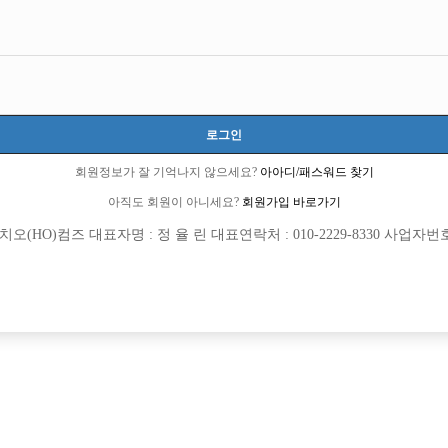
로그인
회원정보가 잘 기억나지 않으세요?
아아디/패스워드 찾기
아직도 회원이 아니세요?
회원가입 바로가기
(HO)컴즈 대표자명 : 정 율 린 대표연락처 : 010-2229-8330 사업자번호 : 
[여성전용클럽]
[여성전용
자이노래빠
뉴파라다
는 대림 구로 뉴페이스 근방지역 콜넘버
분당 정빠에서 선수모집중입니다!! ☆
악구
시간
50,000원
경기-성남시
시간
[여성전용클럽]
[여성전용
르블랑
수지