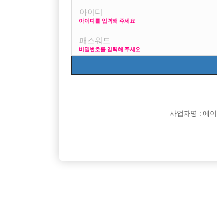
아이디를 입력해 주세요
프리미엄 광고
사이즈 걱정
비밀번호를 입력해 주세요
VIP 구인정보
170 + 깔창
사업자명 : 에이치오
[여성전용클럽]
엠비(MB)
성남 분당권 독점 시간당 60,000원 무찡대 숙소제공
팁 잘나오
경기-성남시
시간
60,000원
서울-관
소/대박스 환영!
원!
[여성전용클럽]
아우라