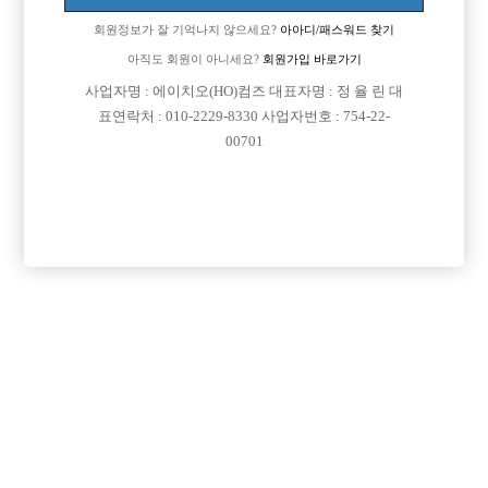
회원정보가 잘 기억나지 않으세요?
아아디/패스워드 찾기
아직도 회원이 아니세요?
회원가입 바로가기
사업자명 : 에이치오(HO)컴즈 대표자명 : 정 율 린 대
표연락처 : 010-2229-8330 사업자번호 : 754-22-
00701
프리미엄 광고
VIP 구인정보
경기-의정부시
서울-강서구
인천-미추홀구