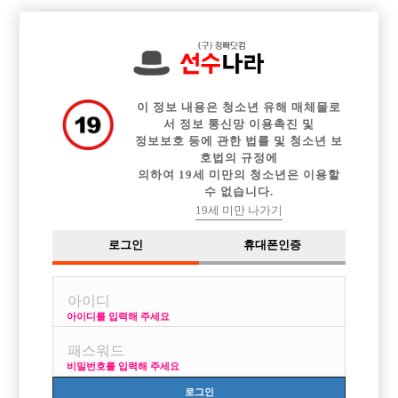

전체 구인정보
중빠 구인정보
아빠방 구인정보
웨이터 구인정보
이력서등록
이력서정보
커뮤니티
광고안내
이 정보 내용은 청소년 유해 매체물로
서 정보 통신망 이용촉진 및
정보보호 등에 관한 법률 및 청소년 보
호법의 규정에
의하여 19세 미만의 청소년은 이용할
수 없습니다.
19세 미만 나가기
로그인
휴대폰인증
아이디를 입력해 주세요
비밀번호를 입력해 주세요
로그인