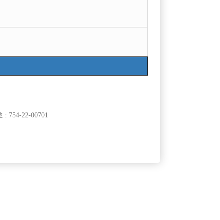
754-22-00701
클럽]
[여성전용클럽]
바
티아라
X)/출근조
강북 전체 콜1등 선수모집 초보환영 무찡이벤트 진
50,000원
서울-강북구
시간
50,000원
행중
클럽]
[여성전용클럽]
리
노빠꾸 노래바