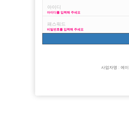
아이디를 입력해 주세요
프리미엄 광고
비밀번호를 입력해 주세요
VIP 구인정보
170 + 깔창 = 1
사업자명 : 에이치오
[여성전용클럽]
비스트(BEAST)
[무찡] 수원 비스트에서 20대30대 선수모집 초보환
인부천박
경기-수원시
TC
60,000원
경기-부
영
[여성전용클럽]
37.5도