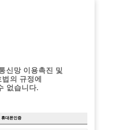
옴므알바
밤알바
회원가입
로그인
광고안내
이력서등록
마이페이지
 통신망 이용촉진 및
호법의 규정에
›
최신
공지사항
더보기
수 없습니다.
›
사이트 점검 안내
2024-05-16
›
이력서 열람 서비스 제공
2023-10-10
›
선수나라 일부 기능 업데이트
2023-09-14
›
선수나라 마지막 이벤트
2022-04-29
휴대폰인증