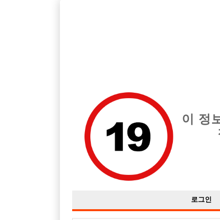
호빠, 중빠, 아빠방 구인구직을 12년 넘게 제공해온 선수나라
습니다.
전체 구인정보
중빠 구인
아빠방 구
이 정
로그인