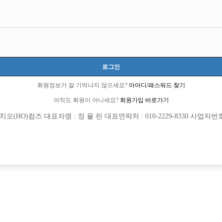
로그인
회원정보가 잘 기억나지 않으세요?
아아디/패스워드 찾기
아직도 회원이 아니세요?
회원가입 바로가기
(HO)컴즈 대표자명 : 정 율 린 대표연락처 : 010-2229-8330 사업자번호 : 
[여성전용클럽]
[여성전용
여성시대
칸노래
스에서 선수 급하게 모집합니다
(급)선수부족/진짜 콜 1등/단일박스(연합
천시
TC
50,000원
경기-부천시
시간
율가능
[여성전용클럽]
[여성전용
워라밸
원투쓰