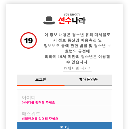

전체 구인정보
중빠 구인정보
아빠방 구인정보
웨이터 구인정보
이력서등록
이력서정보
커뮤니티
광고안내
이 정보 내용은 청소년 유해 매체물로
서 정보 통신망 이용촉진 및
정보보호 등에 관한 법률 및 청소년 보
호법의 규정에
의하여 19세 미만의 청소년은 이용할
수 없습니다.
19세 미만 나가기
로그인
휴대폰인증
아이디를 입력해 주세요
비밀번호를 입력해 주세요
로그인