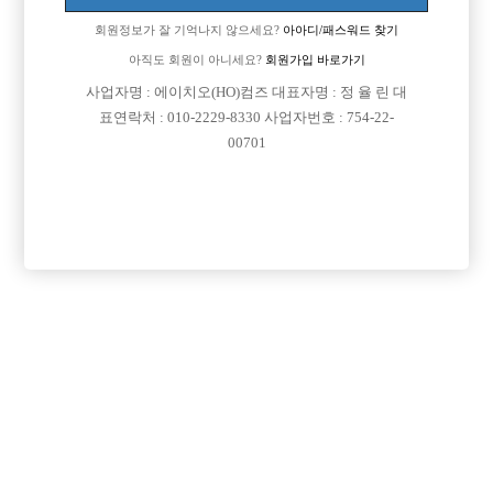
회원정보가 잘 기억나지 않으세요?
아아디/패스워드 찾기
아직도 회원이 아니세요?
회원가입 바로가기
사업자명 : 에이치오(HO)컴즈 대표자명 : 정 율 린 대
표연락처 : 010-2229-8330 사업자번호 : 754-22-
00701
프리미엄 광고
VIP 구인정보
인천-미추홀구
서울-강남구
충남-천안시